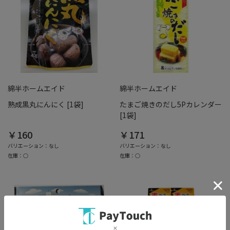
綿半ホームエイド
綿半ホームエイド
熟成黒丸にんにく [1袋]
たまご焼きのだし5Pカレンダー
[1袋]
￥160
￥171
バリエーション：なし
バリエーション：なし
在庫：○
在庫：○