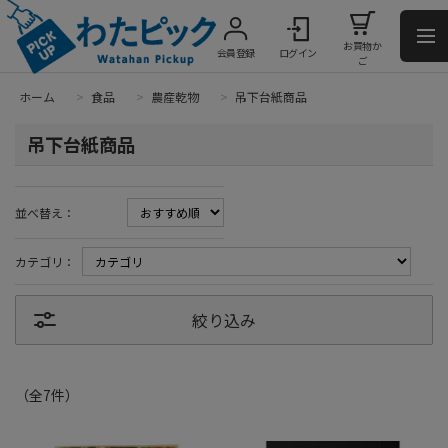
お買物か
会員登録
ログイン
ご
ホーム
>
食品
>
農産乾物
>
吊下台紙商品
吊下台紙商品
並べ替え：
カテゴリ：
絞り込み
（全
7
件
）