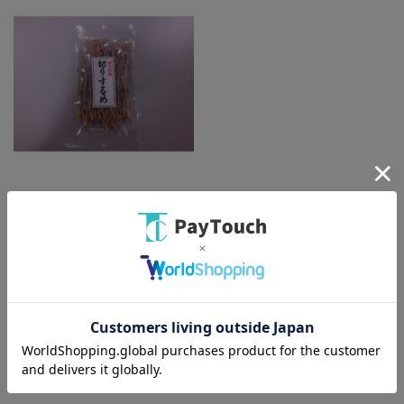
綿半ホームエイド
きりするめ [1袋]
￥420
バリエーション：なし
在庫：○
（全
1
件
）