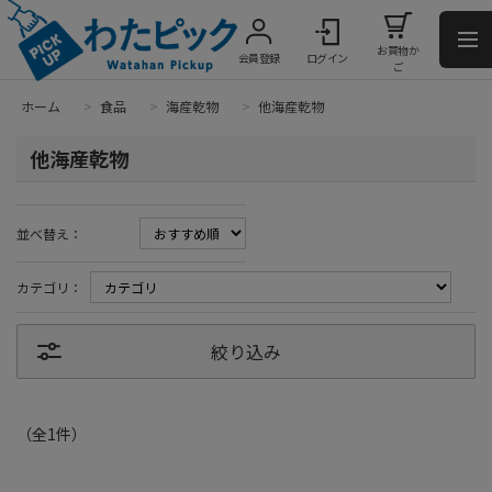
お買物か
会員登録
ログイン
ご
ホーム
>
食品
>
海産乾物
>
他海産乾物
他海産乾物
並べ替え：
カテゴリ：
絞り込み
（全
1
件
）