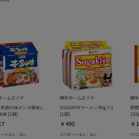
ホームエイド
綿半ホームエイド
綿半
入本店の味メンマ風味し
SUGAKIYAラーメン 80g×3
即席
味 [1袋]
[1袋]
110
17
￥495
￥1
エーション：なし
バリエーション：なし
バリ