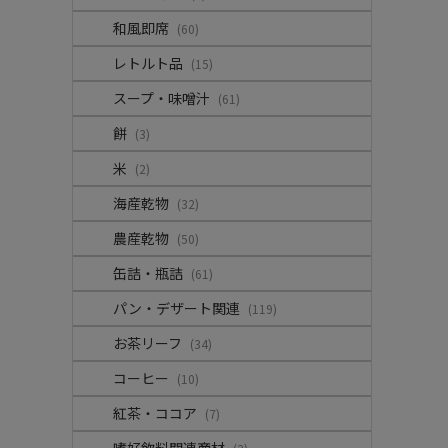
和風即席
(60)
レトルト品
(15)
スープ・味噌汁
(61)
餅
(3)
米
(2)
海産乾物
(32)
農産乾物
(50)
缶詰・瓶詰
(61)
パン・デザート関連
(119)
お茶リーフ
(34)
コーヒー
(10)
紅茶・ココア
(7)