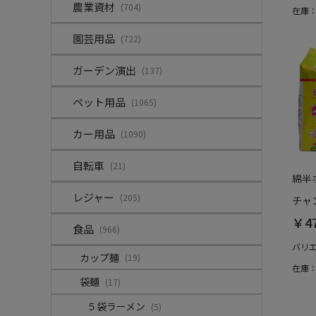
農業資材
(704)
在庫
園芸用品
(722)
ガーデン演出
(137)
ペット用品
(1065)
カー用品
(1090)
自転車
(21)
綿半
レジャー
(205)
チャン
￥4
食品
(966)
バリ
カップ麺
(19)
在庫
袋麺
(17)
５袋ラーメン
(5)