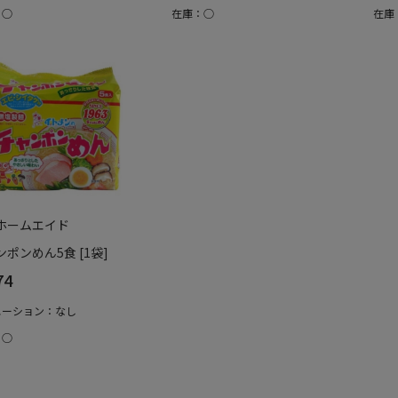
：○
在庫：○
在庫
ホームエイド
ポンめん5食 [1袋]
74
エーション：なし
：○