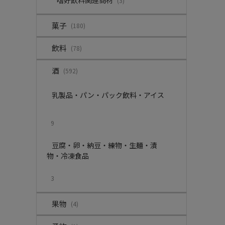
嗜好飲料関連商材
(3)
菓子
(180)
飲料
(78)
酒
(592)
乳製品・パン・パック飲料・アイス
9
豆腐・卵・納豆・練物・生麺・漬
物・冷凍食品
3
果物
(4)