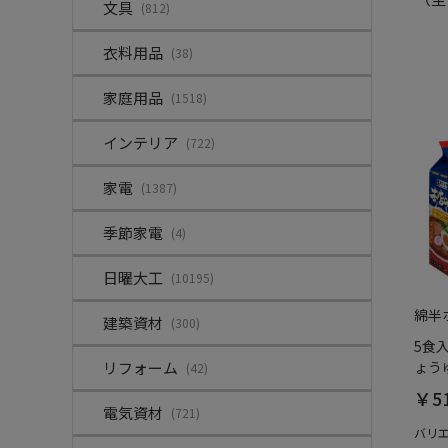
文具
(812)
衣料用品
(38)
家庭用品
(1518)
インテリア
(722)
家電
(1387)
季節家電
(4)
日曜大工
(10195)
綿半
建築資材
(300)
5食
リフォーム
ょうゆ
(42)
￥5
電気資材
(721)
バリ