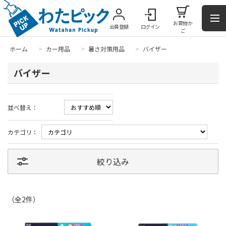
お買物か
会員登録
ログイン
ご
ホーム
>
カー用品
>
暑さ対策用品
>
バイザー
バイザー
並べ替え：
カテゴリ：
絞り込み
（全
2
件
）