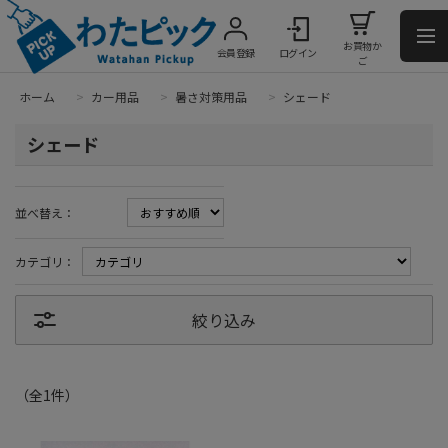
お買物か
会員登録
ログイン
ご
ホーム
>
カー用品
>
暑さ対策用品
>
シェード
シェード
並べ替え：
カテゴリ：
絞り込み
（全
1
件
）