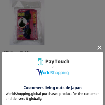
綿半ホームエイド
強力吸盤 貫通・挟み込み共通タ
イプ 89390006 黒
￥151
バリエーション：なし
在庫：○
（全
1
件
）