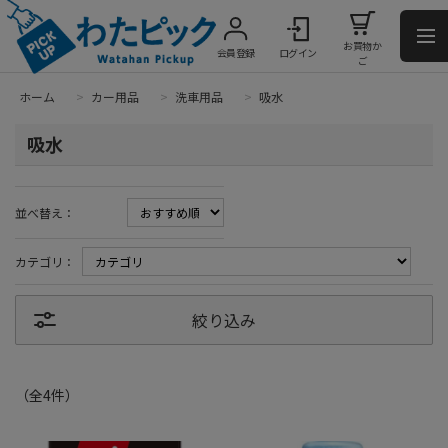
お買物か
会員登録
ログイン
ご
ホーム
>
カー用品
>
洗車用品
>
吸水
吸水
並べ替え：
カテゴリ：
絞り込み
（全
4
件
）