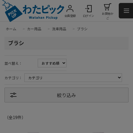
お買物か
会員登録
ログイン
ご
ホーム
>
カー用品
>
洗車用品
>
ブラシ
ブラシ
並べ替え：
カテゴリ：
絞り込み
（全
19
件
）