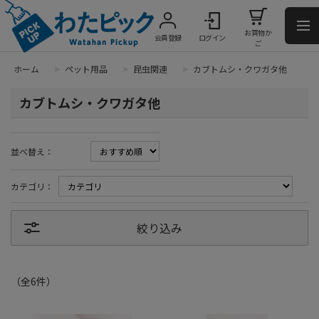
お買物か
会員登録
ログイン
ご
ホーム
>
ペット用品
>
昆虫関連
>
カブトムシ・クワガタ他
カブトムシ・クワガタ他
並べ替え：
カテゴリ：
絞り込み
（全
6
件
）