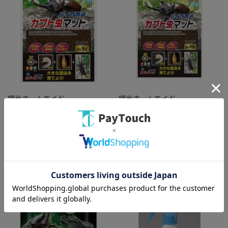
綿半ホームエイド
綿半ホームエイド
マルカン マルカンバイオ育成カ
マルカン バイオ育成カブト虫マ
ブト虫マット M-702 [5L]
ット [10L]
￥602
￥1,188
バリエーション：なし
バリエーション：なし
在庫：○
在庫：○