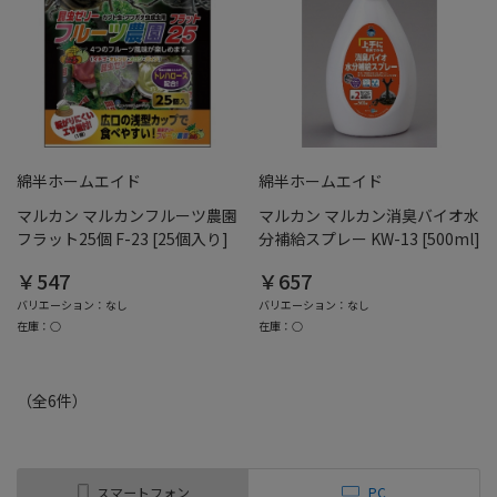
綿半ホームエイド
綿半ホームエイド
マルカン マルカンフルーツ農園
マルカン マルカン消臭バイオ水
フラット25個 F-23 [25個入り]
分補給スプレー KW-13 [500ml]
￥547
￥657
バリエーション：なし
バリエーション：なし
在庫：○
在庫：○
（全
6
件
）
スマートフォン
PC