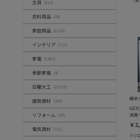
文具
(812)
衣料用品
(38)
家庭用品
(1518)
インテリア
(722)
家電
(1387)
季節家電
(4)
日曜大工
(10195)
綿半
建築資材
(300)
GEX
リフォーム
消臭
(42)
￥2,
電気資材
(721)
バリ