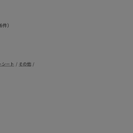
6件）
トシート
/
その他
/