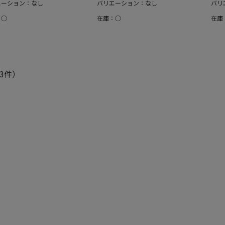
エーション：なし
バリエーション：なし
バリ
：○
在庫：○
在庫
3件）