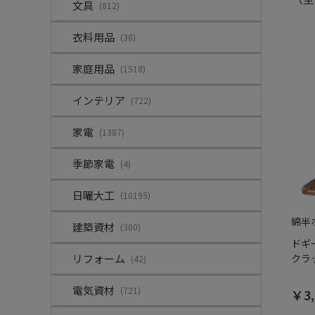
文具
(812)
衣料用品
(38)
家庭用品
(1518)
インテリア
(722)
家電
(1387)
季節家電
(4)
日曜大工
(10195)
綿半
建築資材
(300)
ドギ
リフォーム
クラ
(42)
電気資材
(721)
￥3,