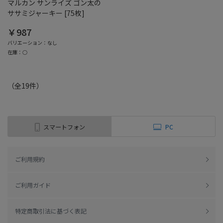
マルカン サンライズ ゴン太の
ササミジャーキー [75枚]
￥987
バリエーション：なし
在庫：○
（全
19
件
）
スマートフォン
PC
ご利用規約
ご利用ガイド
特定商取引法に基づく表記