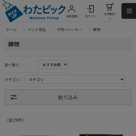
お買物か
会員登録
ログイン
ご
ホーム
>
ペット用品
>
犬用ジャーキー
>
練物
練物
並べ替え：
カテゴリ：
絞り込み
（全
19
件
）