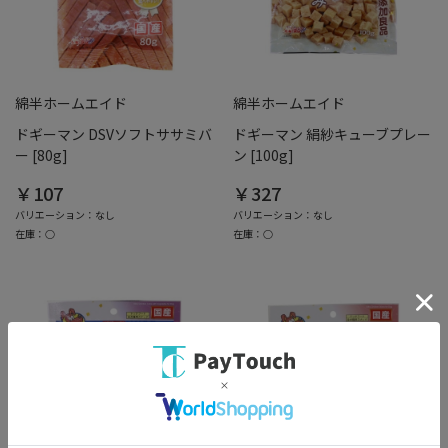
綿半ホームエイド
綿半ホームエイド
ドギーマン DSVソフトササミバ
ドギーマン 絹紗キューブプレー
ー [80g]
ン [100g]
￥107
￥327
バリエーション：なし
バリエーション：なし
在庫：○
在庫：○