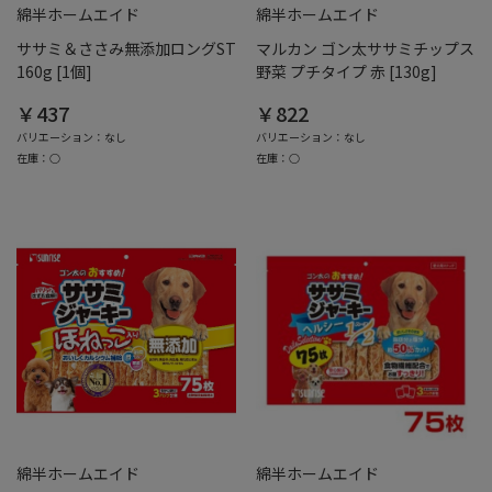
綿半ホームエイド
綿半ホームエイド
ササミ＆ささみ無添加ロングST
マルカン ゴン太ササミチップス
160g [1個]
野菜 プチタイプ 赤 [130g]
￥437
￥822
バリエーション：なし
バリエーション：なし
在庫：○
在庫：○
綿半ホームエイド
綿半ホームエイド