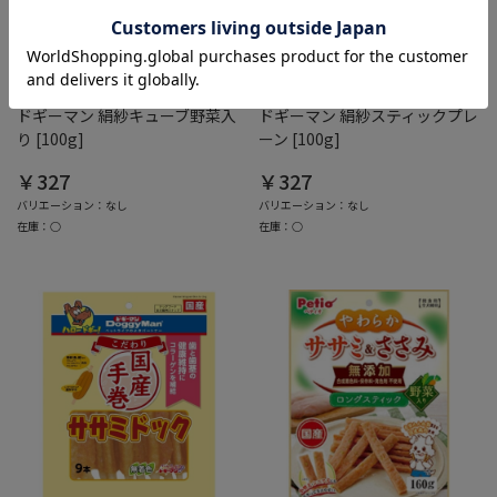
綿半ホームエイド
綿半ホームエイド
ドギーマン 絹紗キューブ野菜入
ドギーマン 絹紗スティックプレ
り [100g]
ーン [100g]
￥327
￥327
バリエーション：なし
バリエーション：なし
在庫：○
在庫：○