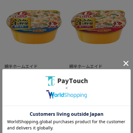
綿半ホームエイド
綿半ホームエイド
いなばペットフード Lカップさ
いなばペットフード Lカップさ
さみと3つの野菜軟骨入り
さみと3つの野菜ビーフ入り
[280g]
[280g]
￥251
￥251
バリエーション：なし
バリエーション：なし
在庫：○
在庫：○
（全
2
件
）