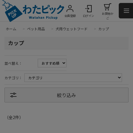
お買物か
会員登録
ログイン
ご
ホーム
>
ペット用品
>
犬用ウェットフード
>
カップ
カップ
並べ替え：
カテゴリ：
絞り込み
（全
2
件
）