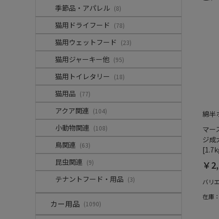
季節品・アパレル
(8)
猫用ドライフード
(78)
猫用ウェットフード
(23)
猫用ジャーキー他
(95)
猫用トイレタリー
(18)
猫用品
(77)
アクア関連
(104)
綿半
小動物関連
(108)
マー
ジ成
鳥関連
(63)
[1.7k
昆虫関連
(9)
￥2,
テナントフード・用品
(3)
バリ
在庫
カー用品
(1090)