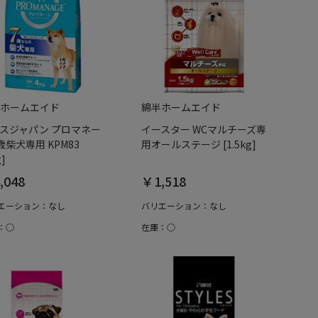
ホームエイド
綿半ホームエイド
スジャパン プロマネー
イースター WCマルチーズ専
歳柴犬専用 KPM83
用オールステージ [1.5kg]
g]
,048
￥1,518
エーション：なし
バリエーション：なし
：○
在庫：○