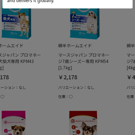
ホームエイド
綿半ホームエイド
綿半
スジャパン プロマネー
マースジャパン プロマネー
マー
柴犬専用 KPM43
ジ7歳シーズー専用 KPM54
ジ7
g]
[1.7kg]
[4k
178
￥2,178
￥4
エーション：なし
バリエーション：なし
バリ
：○
在庫：○
在庫