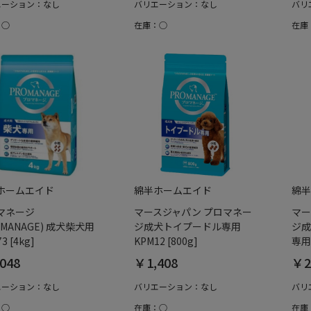
エーション：なし
バリエーション：なし
バリ
：○
在庫：○
在庫
ホームエイド
綿半ホームエイド
綿半
マネージ
マースジャパン プロマネー
マー
OMANAGE) 成犬柴犬用
ジ成犬トイプードル専用
ジ成
3 [4kg]
KPM12 [800g]
専用 
048
￥1,408
￥2
エーション：なし
バリエーション：なし
バリ
：○
在庫：○
在庫