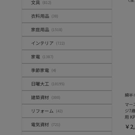
文具
(812)
衣料用品
(38)
家庭用品
(1518)
インテリア
(722)
家電
(1387)
季節家電
(4)
日曜大工
(10195)
綿半
建築資材
(300)
マー
リフォーム
ジ7
(42)
用 KP
電気資材
(721)
￥2,