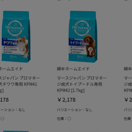
ホームエイド
綿半ホームエイド
綿半
スジャパン プロマネー
マースジャパン プロマネー
マー
犬チワワ専用 KPM41
ジ成犬トイプードル専用
ジ成
g]
KPM42 [1.7kg]
KPM
178
￥2,178
￥2
エーション：なし
バリエーション：なし
バリ
：○
在庫：○
在庫