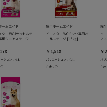
ホームエイド
綿半ホームエイド
綿半
スター WCJラッセルテ
イースター WCチワワ専用オ
イー
専用シニアステージ
ールステージ [1.5kg]
アス
]
178
￥1,518
￥2
エーション：なし
バリエーション：なし
バリ
：○
在庫：○
在庫