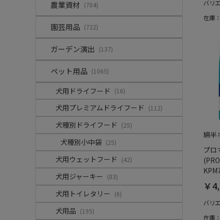
バリ
農業資材
(704)
在庫
園芸用品
(722)
ガーデン演出
(137)
ペット用品
(1065)
犬用ドライフード
(16)
犬用プレミアムドライフード
(112)
犬種別ドライフード
(25)
綿半
犬種別小中袋
(25)
プロ
犬用ウェットフード
(42)
(PR
KPM7
犬用ジャーキー
(83)
￥4,
犬用トイレタリー
(6)
バリ
犬用品
(195)
在庫