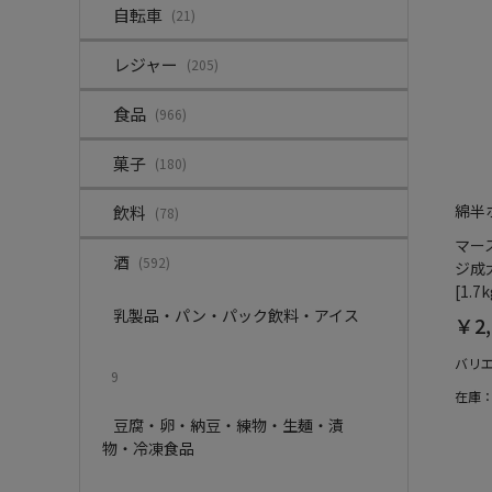
自転車
(21)
レジャー
(205)
食品
(966)
菓子
(180)
綿半
飲料
(78)
マー
酒
(592)
ジ成
[1.7k
乳製品・パン・パック飲料・アイス
￥2,
バリ
9
在庫
豆腐・卵・納豆・練物・生麺・漬
物・冷凍食品