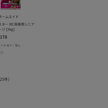
ホームエイド
スター WC柴専用シニア
ジ [3kg]
178
エーション：なし
：○
25件）