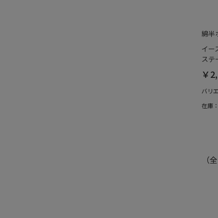
綿半
イー
ステー
￥2,
バリ
在庫
（全