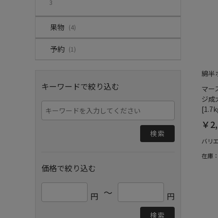
3
果物
(4)
予約
(1)
綿半
キーワードで絞り込む
マー
ジ成犬
[1.7k
￥2,
検索
バリ
在庫
価格で絞り込む
～
円
円
検索