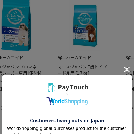
ホームエイド
綿半ホームエイド
綿半
スジャパン プロマネー
マースジャパン 7歳トイプ
マー
犬シーズー専用 KPM44
ードル用 [1.7kg]
ジ1
g]
用 K
178
￥2,178
￥4
エーション：なし
バリエーション：なし
バリ
：○
在庫：○
在庫