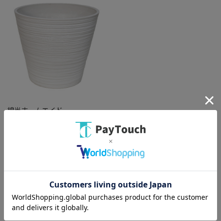
綿半ホームエイド
エコフレンドリーポット40W10
号
￥6,908
バリエーション：なし
在庫：○
（全
1
件
）