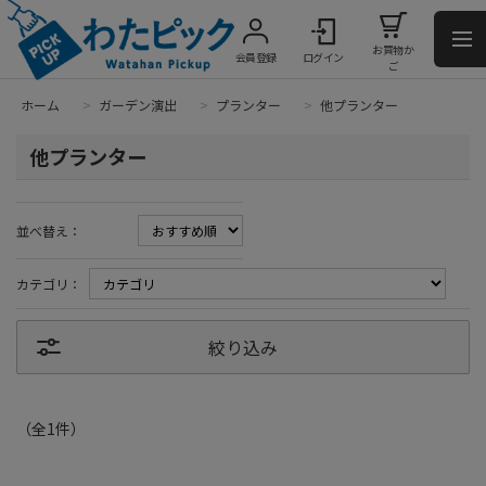
お買物か
会員登録
ログイン
ご
ホーム
>
ガーデン演出
>
プランター
>
他プランター
他プランター
並べ替え：
カテゴリ：
絞り込み
（全
1
件
）