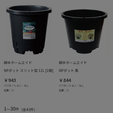
綿半ホームエイド
綿半ホームエイド
NPポット スリット型 12L [1個]
NPポット 黒
￥943
￥844
バリエーション：なし
バリエーション：なし
在庫：○
在庫：○
1
30
～
件
（全
43
件
）