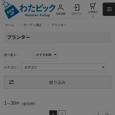
お買物か
会員登録
ログイン
ご
ホーム
>
ガーデン演出
>
プランター
プランター
並べ替え：
カテゴリ：
絞り込み
1
30
～
件
（全
43
件
）
1
2