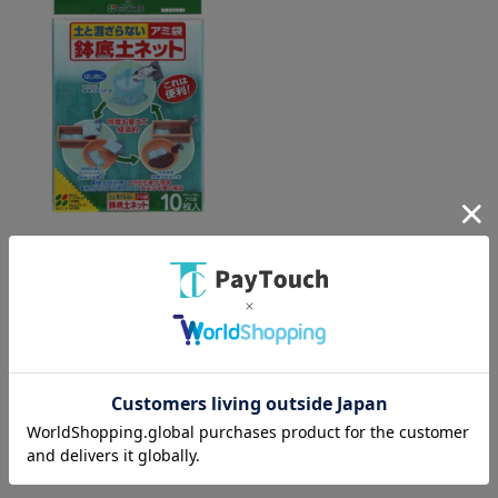
綿半ホームエイド
アミ袋鉢底ネット
￥437
バリエーション：なし
在庫：○
（全
1
件
）