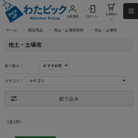
お買物か
会員登録
ログイン
ご
ホーム
>
園芸用品
>
用土・土壌改良剤
>
他土・土壌改
他土・土壌改
並べ替え：
カテゴリ：
絞り込み
（全
1
件
）