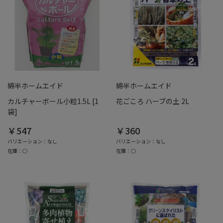
綿半ホームエイド
綿半ホームエイド
カルチャーボール小粒1.5L [1
花ごころ ハーブの土 2L
袋]
￥547
￥360
バリエーション：なし
バリエーション：なし
在庫：○
在庫：○