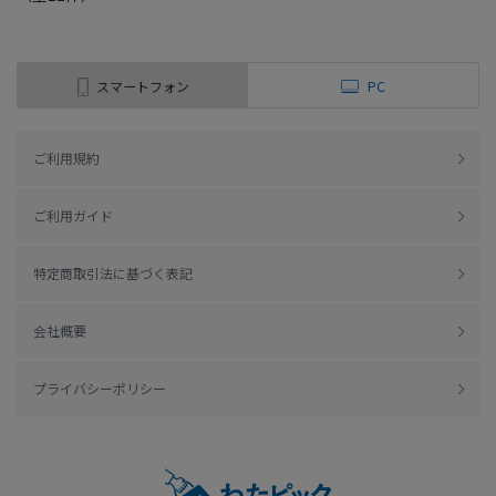
スマートフォン
PC
ご利用規約
ご利用ガイド
特定商取引法に基づく表記
会社概要
プライバシーポリシー