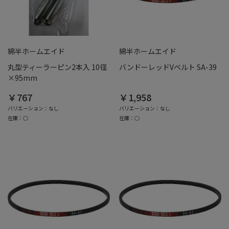
綿半ホームエイド
綿半ホームエイド
丸型ティーラーピン2本入 10径
バンドーレッドVベルト SA-39
×95mm
￥767
￥1,958
バリエーション：なし
バリエーション：なし
在庫：○
在庫：○