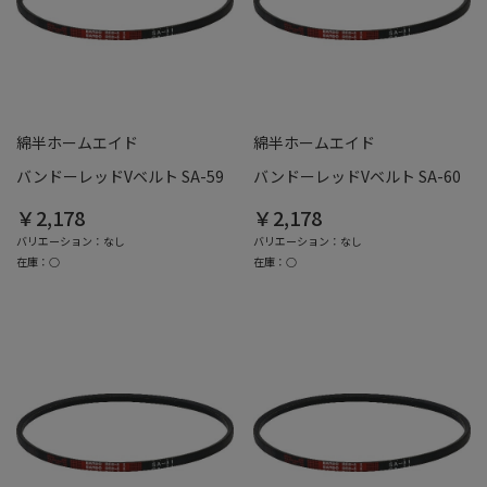
綿半ホームエイド
綿半ホームエイド
バンドーレッドVベルト SA-59
バンドーレッドVベルト SA-60
￥2,178
￥2,178
バリエーション：なし
バリエーション：なし
在庫：○
在庫：○