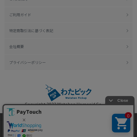
ご利用ガイド
特定商取引法に基づく表記
会社概要
プライバシーポリシー
Copyright 2022
Watahan Homeaid Co., Ltd.
Powered by Watahan Partners Co., Ltd.
当ウェブサイトでは、お客様により良いサービス
をご提供するため、クッキーを利用しています。
サイト利用を継続することにより、クッキーの使
同意する