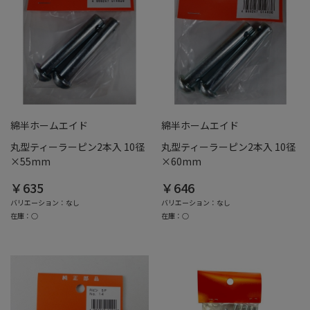
綿半ホームエイド
綿半ホームエイド
丸型ティーラーピン2本入 10径
丸型ティーラーピン2本入 10径
×55mm
×60mm
￥635
￥646
バリエーション：なし
バリエーション：なし
在庫：○
在庫：○