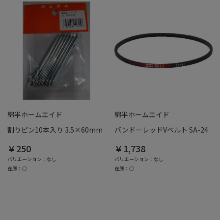
綿半ホームエイド
綿半ホームエイド
割りピン10本入り 3.5×60mm
バンドーレッドVベルト SA-24
￥250
￥1,738
バリエーション：なし
バリエーション：なし
在庫：○
在庫：○