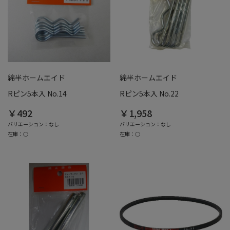
綿半ホームエイド
綿半ホームエイド
Rピン5本入 No.14
Rピン5本入 No.22
￥492
￥1,958
バリエーション：なし
バリエーション：なし
在庫：○
在庫：○