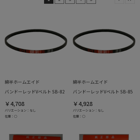
綿半ホームエイド
綿半ホームエイド
バンドーレッドVベルト SB-82
バンドーレッドVベルト SB-85
￥4,708
￥4,928
バリエーション：なし
バリエーション：なし
在庫：○
在庫：○