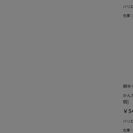
バリ
在庫
綿半
かん
個]
￥5
バリ
在庫