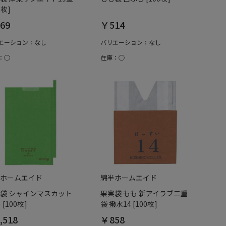
0枚]
69
￥514
エーション：なし
バリエーション：なし
：○
在庫：○
ホームエイド
綿半ホームエイド
袋 シャインマスカット
果実袋 もも 新アイラブ二重
 [100枚]
袋 撥水14 [100枚]
,518
￥858