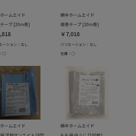
ホームエイド
綿半ホームエイド
テープ [20m巻]
根巻テープ [20m巻]
,818
￥7,018
エーション：なし
バリエーション：なし
：○
在庫：○
ホームエイド
綿半ホームエイド
袋 洋梨サンエイト19型
もも袋 白ふじ [100枚]