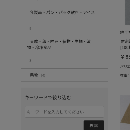
乳製品・パン・パック飲料・アイス
9
綿半
豆腐・卵・納豆・練物・生麺・漬
果実
物・冷凍食品
[100
￥8
3
バリ
果物
(4)
在庫
キーワードで絞り込む
検索