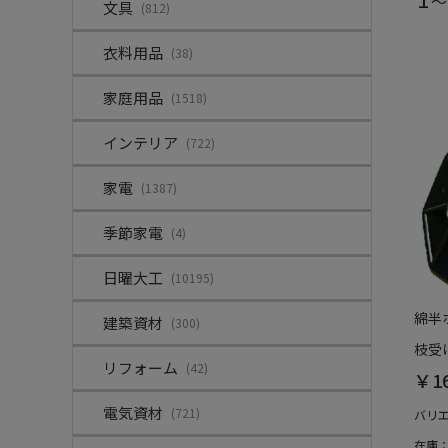
～
文具
(812)
衣料用品
(38)
家庭用品
(1518)
インテリア
(722)
家電
(1387)
季節家電
(4)
日曜大工
(10195)
綿半
建築資材
(300)
枝受
リフォーム
(42)
￥1
電気資材
(721)
バリ
在庫