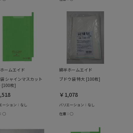
ホームエイド
綿半ホームエイド
袋 シャインマスカット
ブドウ袋 特大 [100枚]
 [100枚]
,518
￥1,078
エーション：なし
バリエーション：なし
：○
在庫：○