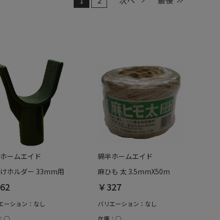
ホームエイド
綿半ホームエイド
けホルダー 33mm用
麻ひも 太 3.5mmX50m
62
￥327
エーション：なし
バリエーション：なし
：○
在庫：○