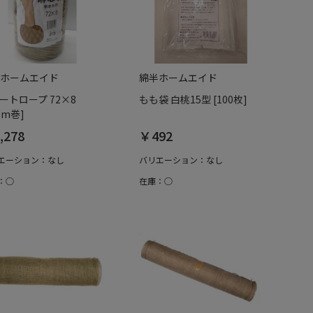
ホームエイド
綿半ホームエイド
ートロープ 72×8
もも袋 白桃15型 [100枚]
0m巻]
,278
￥492
エーション：なし
バリエーション：なし
：○
在庫：○