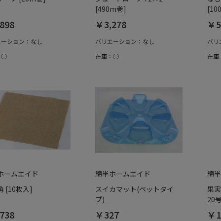
[490m巻]
[10
898
￥3,278
￥5
エーション：なし
バリエーション：なし
バリ
：○
在庫：○
在庫
ホームエイド
綿半ホームエイド
綿半
 [10枚入]
スイカマット(ペットタイ
果実
プ)
20号
738
￥327
￥1