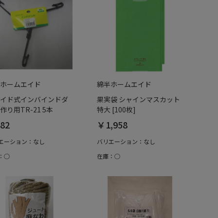
ホームエイド
綿半ホームエイド
イド式インバインドダ
果実袋 シャインマスカット
作り用TR-21 5本
特大 [100枚]
82
￥1,958
エーション：なし
バリエーション：なし
：○
在庫：○