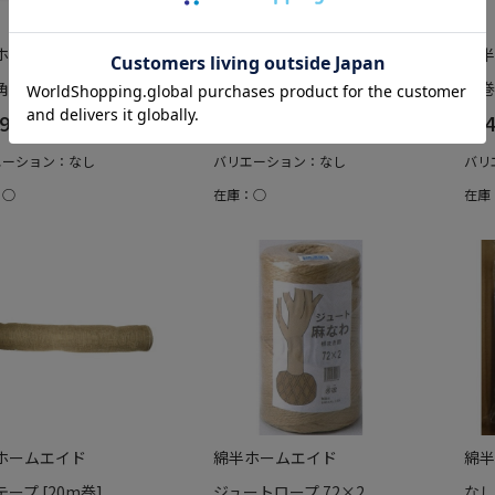
ホームエイド
綿半ホームエイド
綿半
 [10枚入]
根巻角
根巻
948
￥3,828
￥4
エーション：なし
バリエーション：なし
バリ
：○
在庫：○
在庫
ホームエイド
綿半ホームエイド
綿半
ープ [20m巻]
ジュートロープ 72×2
なし