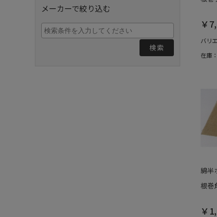
メーカーで絞り込む
￥7,
バリ
検索
在庫
綿半
根巻角
￥1,