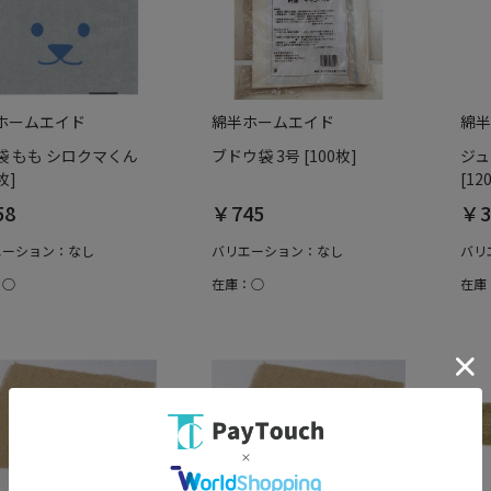
ホームエイド
綿半ホームエイド
綿半
袋 もも シロクマくん
ブドウ袋 3号 [100枚]
ジュ
枚]
[12
58
￥745
￥3
エーション：なし
バリエーション：なし
バリ
：○
在庫：○
在庫