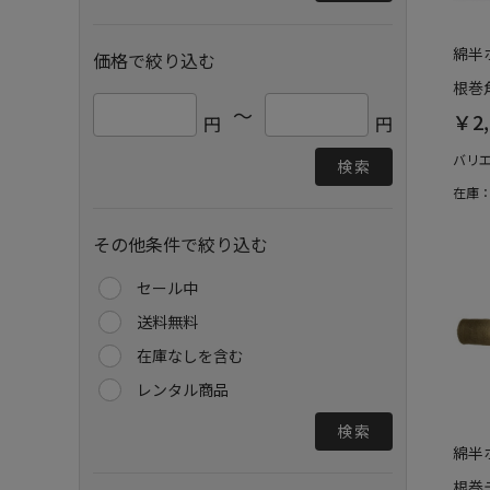
綿半
価格で絞り込む
根巻角
～
￥2,
円
円
バリ
検索
在庫
その他条件で絞り込む
セール中
送料無料
在庫なしを含む
レンタル商品
検索
綿半
根巻テ