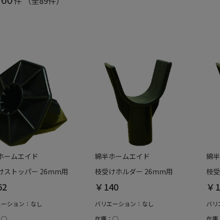
件
（全89件）
ホームエイド
綿半ホームエイド
綿半
けストッパー 26mm用
枝受けホルダー 26mm用
枝受
62
￥140
￥1
エーション：なし
バリエーション：なし
バリ
：○
在庫：○
在庫