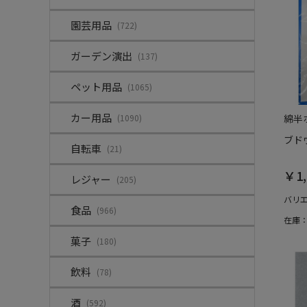
園芸用品
(722)
ガーデン演出
(137)
ペット用品
(1065)
カー用品
(1090)
綿半
ブドウ
自転車
(21)
￥1,
レジャー
(205)
バリ
食品
(966)
在庫
菓子
(180)
飲料
(78)
酒
(592)