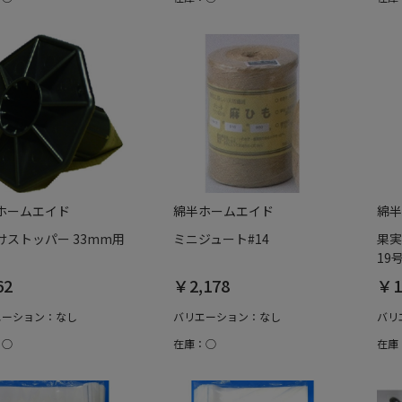
ホームエイド
綿半ホームエイド
綿半
けストッパー 33mm用
ミニジュート#14
果実
19号
62
￥2,178
￥1
エーション：なし
バリエーション：なし
バリ
：○
在庫：○
在庫