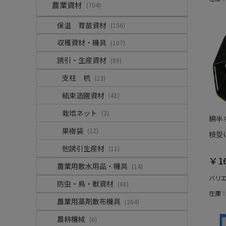
農業資材
(704)
保温 育苗資材
(156)
収穫資材・機具
(107)
誘引・生産資材
(89)
支柱 杭
(23)
結束造園資材
(41)
栽培ネット
(2)
綿半
果樹袋
(12)
枝受
他誘引生産材
(11)
￥1
農業用散水用品・機具
(14)
バリ
防虫・鳥・獣資材
(68)
在庫
農業用薬剤散布機具
(264)
農耕機械
(6)