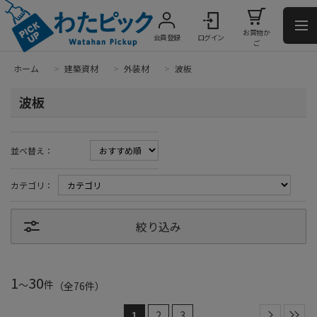
お買物か
会員登録
ログイン
ご
ホーム
>
建築資材
>
外装材
>
波板
波板
並べ替え：
カテゴリ：
絞り込み
1
30
～
件
（全
76
件
）
1
2
3