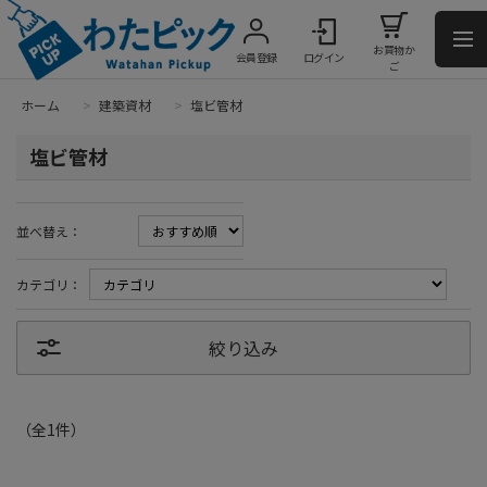
お買物か
会員登録
ログイン
ご
ホーム
>
建築資材
>
塩ビ管材
塩ビ管材
並べ替え：
カテゴリ：
絞り込み
（全
1
件
）