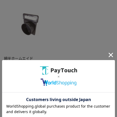
綿半ホームエイド
DG150BK DVゲートBLACK
150MM 0
￥6,688
バリエーション：なし
在庫：○
（全
1
件
）