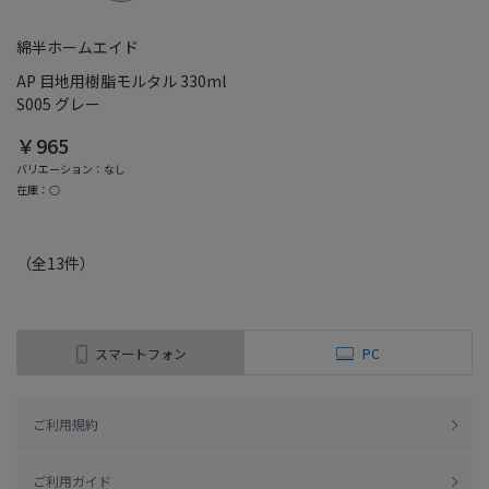
綿半ホームエイド
AP 目地用樹脂モルタル 330ml
S005 グレー
￥965
バリエーション：なし
在庫：○
（全
13
件
）
スマートフォン
PC
ご利用規約
ご利用ガイド