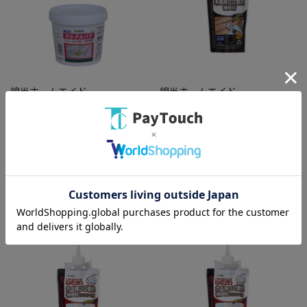
綿半ホームエイド
綿半ホームエイド
アサヒペン モルタルパテ
W104 こげ茶 ワンタッチ木部用
950ml S018 グレー系
ひび割れ補修剤 [1個]
￥2,178
￥657
バリエーション：なし
バリエーション：なし
在庫：○
在庫：○