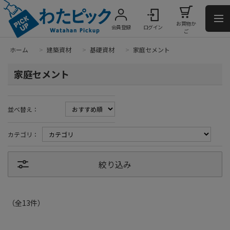
お買物か
会員登録
ログイン
ご
ホーム
>
建築資材
>
基礎資材
>
家庭セメント
家庭セメント
並べ替え：
カテゴリ：
絞り込み
（全
13
件
）