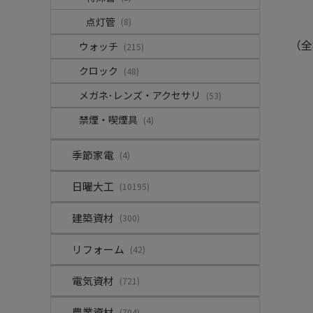
点灯管
(8)
（全
ウォッチ
(215)
クロック
(48)
メガネ･レンズ・アクセサリ
(53)
禁煙・喫煙具
(4)
季節家電
(4)
日曜大工
(10195)
建築資材
(300)
リフォーム
(42)
電気資材
(721)
農業資材
(704)