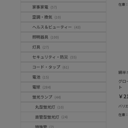
在庫
家事家電
(57)
空調・換気
(10)
ヘルス＆ビューティー
(43)
照明器具
(100)
灯具
(27)
セキュリティ・防災
(55)
コード・タップ
(61)
綿半
電池
(15)
グロー
電球
ト
(284)
￥2
蛍光ランプ
(44)
バリ
丸型蛍光灯
(10)
在庫
直管型蛍光灯
(24)
特殊管
(2)