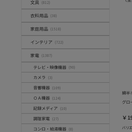
文具
(812)
衣料用品
(38)
家庭用品
(1518)
インテリア
(722)
家電
(1387)
テレビ・映像機器
(90)
カメラ
(3)
音響機器
(109)
綿半
ＯＡ機器
(124)
グロー
記録メディア
(10)
￥1
調理家電
(27)
バリ
コンロ・給湯機器
(8)