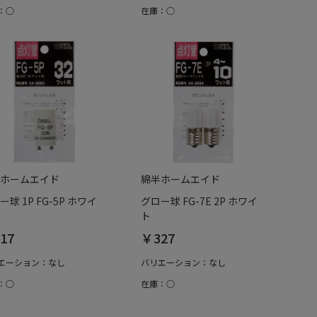
：○
在庫：○
ホームエイド
綿半ホームエイド
ー球 1P FG-5P ホワイ
グロー球 FG-7E 2P ホワイ
ト
17
￥327
エーション：なし
バリエーション：なし
：○
在庫：○