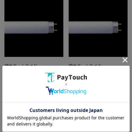
綿半ホームエイド
綿半ホームエイド
補虫器用誘引ランプ FL30S・
補虫器用誘引ランプ FL6BL
BL
￥2,178
￥968
バリエーション：なし
バリエーション：なし
在庫：○
在庫：○
（全
2
件
）