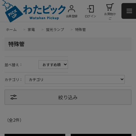
お買物か
会員登録
ログイン
ご
ホーム
>
家電
>
蛍光ランプ
>
特殊管
特殊管
並べ替え：
カテゴリ：
絞り込み
（全
2
件
）