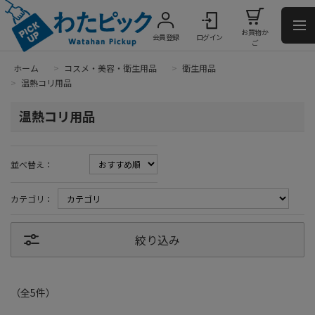
お買物か
会員登録
ログイン
ご
ホーム
>
コスメ・美容・衛生用品
>
衛生用品
>
温熱コリ用品
温熱コリ用品
並べ替え：
カテゴリ：
絞り込み
（全
5
件
）