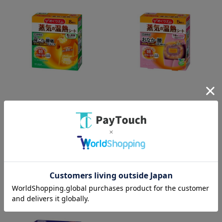
綿半ホームエイド
綿半ホームエイド
めぐりズム蒸気の温熱シート 8
めぐリズム温熱シート下着の内
枚
側面に張る5枚
￥968
￥580
バリエーション：なし
バリエーション：なし
在庫：○
在庫：○