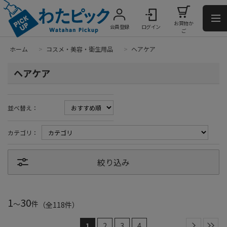
お買物か
会員登録
ログイン
ご
ホーム
>
コスメ・美容・衛生用品
>
ヘアケア
ヘアケア
並べ替え：
カテゴリ：
絞り込み
1
30
～
件
（全
118
件
）
1
2
3
4