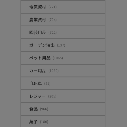
電気資材
(721)
農業資材
(704)
園芸用品
(722)
ガーデン演出
(137)
ペット用品
(1065)
カー用品
(1090)
自転車
(21)
レジャー
(205)
食品
(966)
菓子
(180)