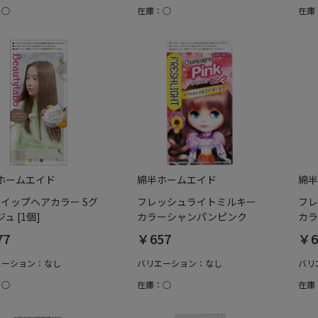
：○
在庫：○
在庫
ホームエイド
綿半ホームエイド
綿半
 ホイップヘアカラー Sグ
フレッシュライトミルキー
フレ
ュ [1個]
カラーシャンパンピンク
カラ
77
￥657
￥6
エーション：なし
バリエーション：なし
バリ
：○
在庫：○
在庫