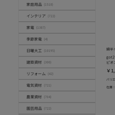
家庭用品
(1518)
インテリア
(722)
家電
(1387)
季節家電
(4)
綿半
日曜大工
(10195)
go
建築資材
(300)
ピオニ
￥1,
リフォーム
(42)
バリ
電気資材
(721)
在庫
農業資材
(704)
園芸用品
(722)