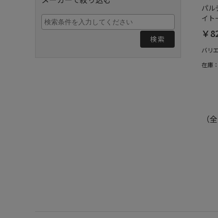
パル
イトー
￥8
検索
バリ
在庫
（全