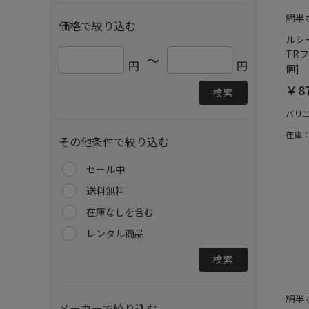
綿半
価格で絞り込む
ルシ
TR
～
円
円
個]
￥8
検索
バリ
在庫
その他条件で絞り込む
セール中
送料無料
在庫なしを含む
レンタル商品
検索
綿半
メーカーで絞り込む