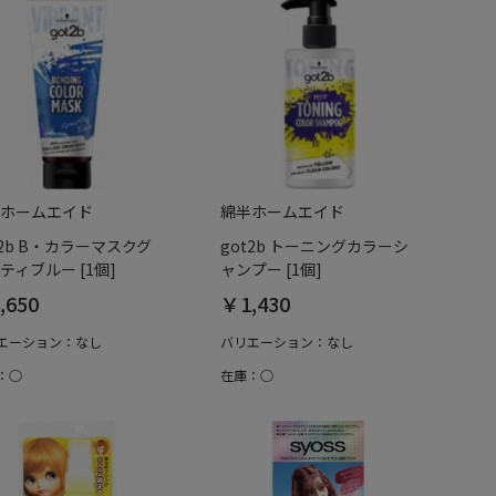
ホームエイド
綿半ホームエイド
t2b B・カラーマスクグ
got2b トーニングカラーシ
ティブルー [1個]
ャンプー [1個]
,650
￥1,430
エーション：なし
バリエーション：なし
：○
在庫：○