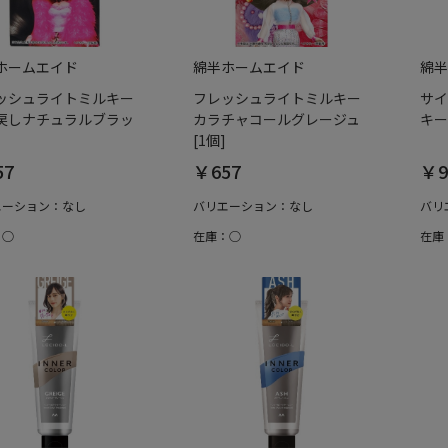
ホームエイド
綿半ホームエイド
綿半
ッシュライトミルキー
フレッシュライトミルキー
サイ
戻しナチュラルブラッ
カラチャコールグレージュ
キー
[1個]
57
￥657
￥9
エーション：なし
バリエーション：なし
バリ
：○
在庫：○
在庫