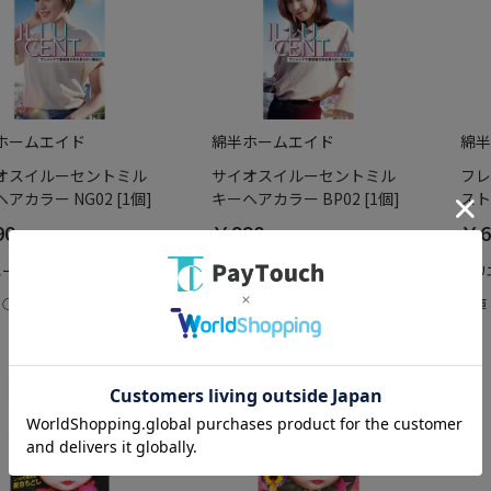
ホームエイド
綿半ホームエイド
綿半
オスイルーセントミル
サイオスイルーセントミル
フレ
アカラー NG02 [1個]
キーヘアカラー BP02 [1個]
スト
90
￥990
￥6
エーション：なし
バリエーション：なし
バリ
：○
在庫：○
在庫