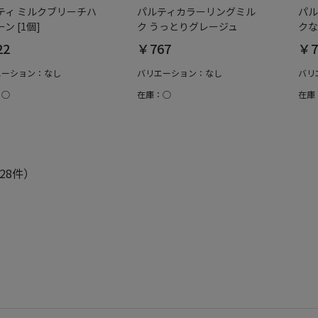
ティ ミルクブリーチハ
パルティカラーリングミル
パル
ン [1個]
ク うっとりグレージュ
クな
22
￥767
￥7
エーション：なし
バリエーション：なし
バリ
：○
在庫：○
在庫
28件）