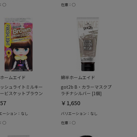
：○
在庫：○
ホームエイド
綿半ホームエイド
ッシュライトミルキー
got2b B・カラーマスクプ
ービスケットブラウン
ラチナシルバー [1個]
57
￥1,650
エーション：なし
バリエーション：なし
：○
在庫：○