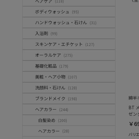
ヘアケア
(118)
ボディウォッシュ
(95)
ハンドウォッシュ・石けん
(31)
入浴剤
(99)
スキンケア・エチケット
(127)
オーラルケア
(275)
基礎化粧品
(179)
美粧・ヘア小物
(107)
洗顔料・石けん
(128)
綿半
ブランドメイク
(198)
BT
ヘアカラー
(244)
ゼンタ
白髪染め
(200)
￥6
ヘアカラー
(28)
バリ