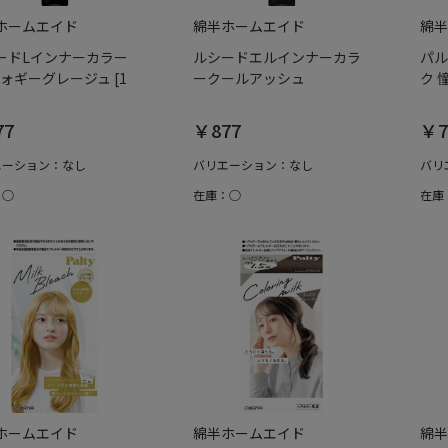
ホームエイド
綿半ホームエイド
綿半
ードLインナーカラー
ルシードエルインナーカラ
パル
フォギーグレージュ [1
ークールアッシュ
ク 
77
￥877
￥7
エーション：なし
バリエーション：なし
バリ
：○
在庫：○
在庫
ホームエイド
綿半ホームエイド
綿半