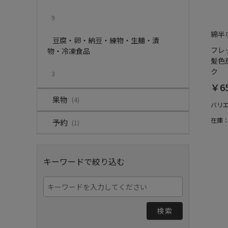
9
綿半
豆腐・卵・納豆・練物・生麺・漬
フレ
物・冷凍食品
髪色
ク
3
￥6
果物
(4)
バリ
在庫
予約
(1)
キーワードで絞り込む
検索