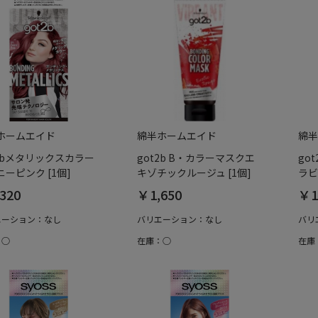
ホームエイド
綿半ホームエイド
綿半
t2bメタリックスカラー
got2b B・カラーマスクエ
go
ーピンク [1個]
キゾチックルージュ [1個]
ラビ
320
￥1,650
￥1
エーション：なし
バリエーション：なし
バリ
：○
在庫：○
在庫