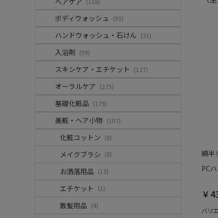
ヘアケア
(118)
ボディウォッシュ
(95)
ハンドウォッシュ・石けん
(31)
入浴剤
(99)
スキンケア・エチケット
(127)
オーラルケア
(275)
基礎化粧品
(179)
美粧・ヘア小物
(107)
化粧コットン
(8)
綿半
メイクブラシ
(8)
PC
お洒落用品
(13)
エチケット
(1)
￥4
散髪用品
(4)
バリ