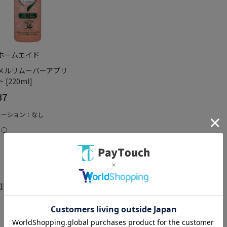
ホームエイド
メルリムーバーアプリ
 [220ml]
37
エーション：なし
：○
13件）