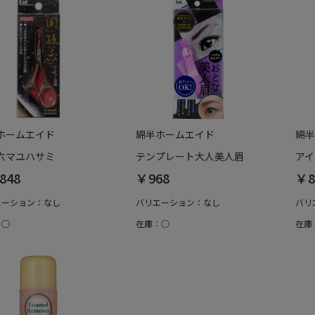
ホームエイド
綿半ホームエイド
綿半
六マユハサミ
テンプレート大人美人眉
アイ
848
￥968
￥8
エーション：なし
バリエーション：なし
バリ
：○
在庫：○
在庫