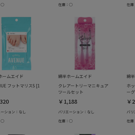
：○
在庫：○
在庫
ホームエイド
綿半ホームエイド
綿半
NUE フットマリスS [1
クレアートリーマニキュア
ホッ
ツールセット
ーグ
320
￥1,188
￥2
エーション：なし
バリエーション：なし
バリ
：○
在庫：○
在庫