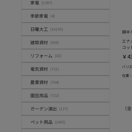
家電
(1387)
季節家電
(4)
日曜大工
(10195)
綿半
エナ
建築資材
(300)
コット
リフォーム
￥4
(42)
バリ
電気資材
(721)
在庫
農業資材
(704)
園芸用品
(722)
（全
ガーデン演出
(137)
ペット用品
(1065)