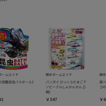
ホームエイド
綿半ホームエイド
綿半
の図鑑昆虫バスボール2
バンダイ びっくらたまごア
遊べ
ソビークルしんかんせん [1
ゴの
個]
92
￥547
￥6