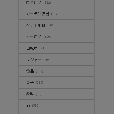
園芸用品
(722)
ガーデン演出
(137)
ペット用品
(1065)
カー用品
(1090)
自転車
(21)
レジャー
(205)
食品
(966)
菓子
(180)
飲料
(78)
酒
(592)