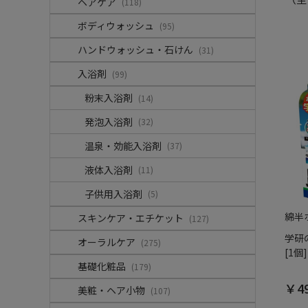
ヘアケア
(118)
ボディウォッシュ
(95)
ハンドウォッシュ・石けん
(31)
入浴剤
(99)
粉末入浴剤
(14)
発泡入浴剤
(32)
温泉・効能入浴剤
(37)
液体入浴剤
(11)
子供用入浴剤
(5)
綿半
スキンケア・エチケット
(127)
学研
オーラルケア
(275)
[1個]
基礎化粧品
(179)
￥4
美粧・ヘア小物
(107)