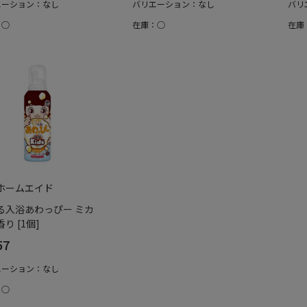
エーション：なし
バリエーション：なし
バリ
：○
在庫：○
在庫
ホームエイド
る入浴あわっぴー ミカ
り [1個]
57
エーション：なし
：○