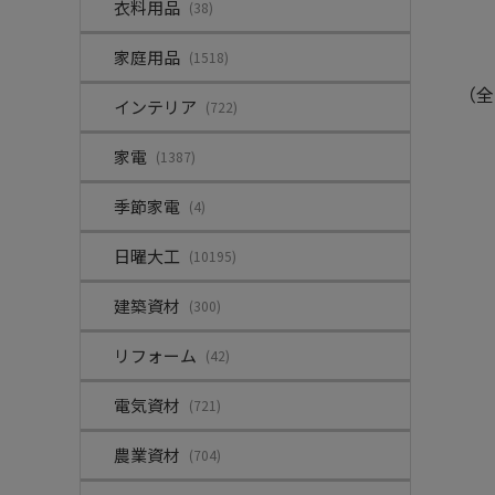
衣料用品
(38)
家庭用品
(1518)
（全
インテリア
(722)
家電
(1387)
季節家電
(4)
日曜大工
(10195)
建築資材
(300)
リフォーム
(42)
電気資材
(721)
農業資材
(704)