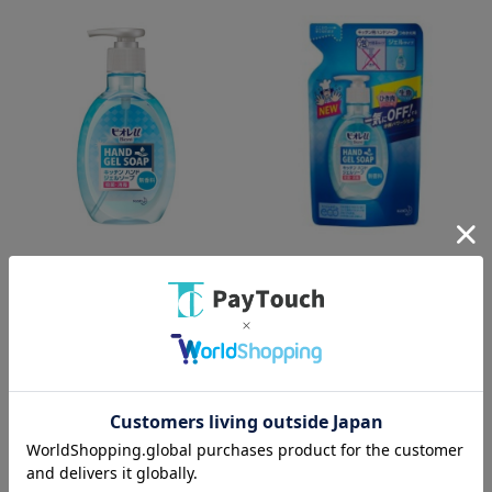
綿半ホームエイド
綿半ホームエイド
ビオレUキッチンハンドジェル
ビオレUキッチンハンドジェル
無香 本体
無香 詰替
￥525
￥393
バリエーション：なし
バリエーション：なし
在庫：○
在庫：○
（全
2
件
）