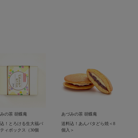
みの茶 胡蝶庵
あづみの茶 胡蝶庵
込！とろける生大福バ
送料込！あんバタどら焼＜8
ティボックス（30個
個入＞