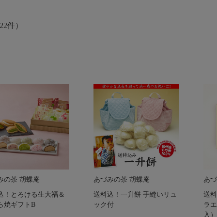
22件）
みの茶 胡蝶庵
あづみの茶 胡蝶庵
あづ
込！とろける生大福＆
送料込！一升餅 手縫いリュ
送料
ら焼ギフトB
ック付
ラエ
入）