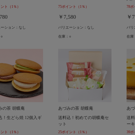
イント
（1％）
75ポイント
（1％）
78
780
￥7,580
￥7
エーション：なし
バリエーション：なし
バリ
○
在庫：○
在庫
みの茶 胡蝶庵
あづみの茶 胡蝶庵
あづ
込！生どら焼 12個入ギ
送料込！初めての胡蝶庵セ
送料
ット
ーキ
イント
（1％）
25ポイント
（1％）
39