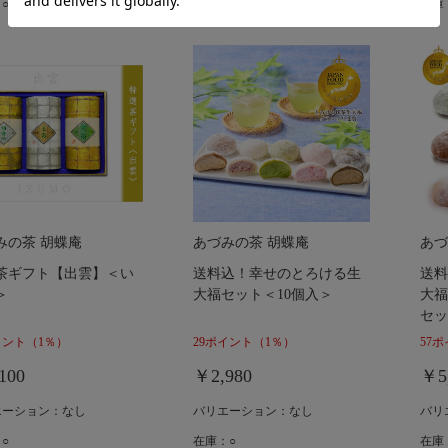
○
在庫：○
在庫
みの茶 胡蝶庵
あづみの茶 胡蝶庵
あづ
茶ギフト【出雲】＜い
送料込！幸せのとろける生
送料
＞
大福セット＜10個入＞
大福
セッ
イント
（1％）
29ポイント
（1％）
57
100
￥2,980
￥5
エーション：なし
バリエーション：なし
バリ
○
在庫：○
在庫