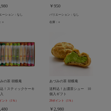
,980
￥950
エーション：なし
バリエーション：なし
：○
在庫：○
みの茶 胡蝶庵
あづみの茶 胡蝶庵
込！スティックケーキ
送料込！お濃茶シュー 10
本入
個入ギフト
ポイント
（1％）
29ポイント
（1％）
,480
￥2,980