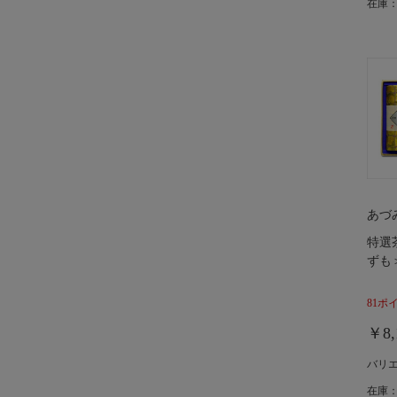
在庫：
あづ
特選
ずも
81ポ
￥8,
バリ
在庫：