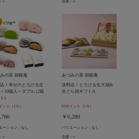
：○
在庫：○
みの茶 胡蝶庵
あづみの茶 胡蝶庵
込！幸せのとろける生
送料込！とろける生大福&
＜10個入＞ダブル (2箱
生どら焼ギフトA
ト)
ポイント
（1％）
62ポイント
（1％）
,780
￥6,280
エーション：なし
バリエーション：なし
：○
在庫：○