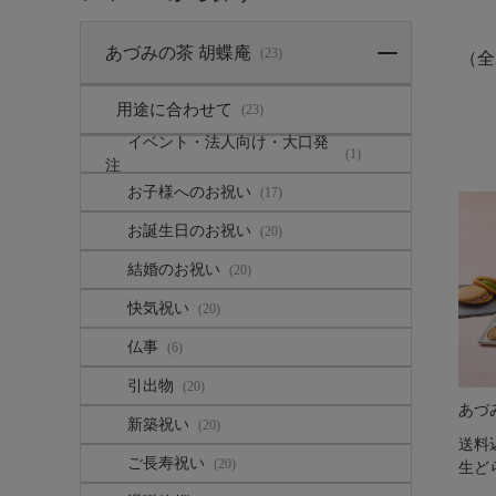
あづみの茶 胡蝶庵
(23)
（全
用途に合わせて
(23)
イベント・法人向け・大口発
(1)
注
お子様へのお祝い
(17)
お誕生日のお祝い
(20)
結婚のお祝い
(20)
快気祝い
(20)
仏事
(6)
引出物
(20)
あづ
新築祝い
(20)
送料
ご長寿祝い
(20)
生ど