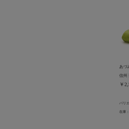
あづ
信州
￥2,
バリ
在庫：