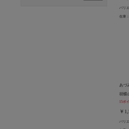
バリ
在庫：
あづ
胡蝶
15ポ
￥1,
バリ