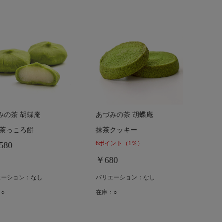
みの茶 胡蝶庵
あづみの茶 胡蝶庵
 茶っころ餅
抹茶クッキー
6ポイント
（1％）
580
￥680
エーション：なし
バリエーション：なし
○
在庫：○