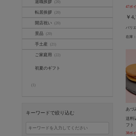
退職挨拶
(20)
47ポ
転居挨拶
(20)
￥4,
開店祝い
(20)
バリ
景品
(20)
在庫：
手土産
(21)
ご家庭用
(22)
初夏のギフト
(1)
あづ
キーワードで絞り込む
送料
フト
38ポ