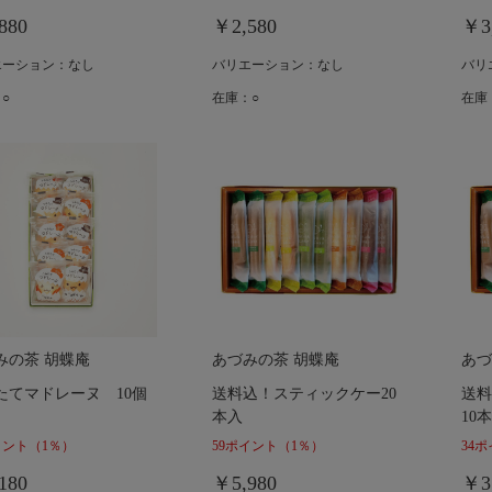
880
￥2,580
￥3
エーション：なし
バリエーション：なし
バリ
○
在庫：○
在庫
みの茶 胡蝶庵
あづみの茶 胡蝶庵
あづ
たてマドレーヌ 10個
送料込！スティックケー20
送料
本入
10
イント
（1％）
59ポイント
（1％）
34
180
￥5,980
￥3