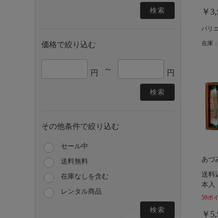
検索
￥3,
バリ
在庫：
価格で絞り込む
～
円
円
検索
その他条件で絞り込む
セール中
あづ
送料無料
送料
在庫なしを含む
本入
レンタル商品
59ポ
検索
￥5,