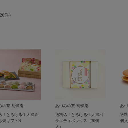
20件）
みの茶 胡蝶庵
あづみの茶 胡蝶庵
あづ
込！とろける生大福＆
送料込！とろける生大福バ
送料
ら焼ギフトB
ラエティボックス（30個
個入
入）