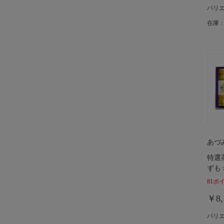
バリ
在庫：
あづ
特選
ずも
81ポ
￥8,
バリ