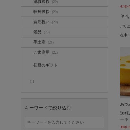
退職挨拶
(20)
47ポ
転居挨拶
(20)
￥4,
開店祝い
(20)
バリ
景品
(20)
在庫：
手土産
(21)
ご家庭用
(22)
初夏のギフト
(1)
あづ
キーワードで絞り込む
送料
ーキ
39ポ