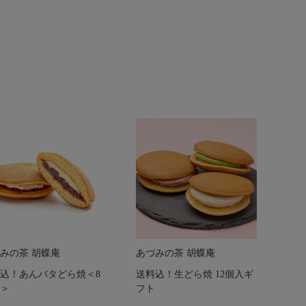
みの茶 胡蝶庵
あづみの茶 胡蝶庵
込！あんバタどら焼＜8
送料込！生どら焼 12個入ギ
＞
フト