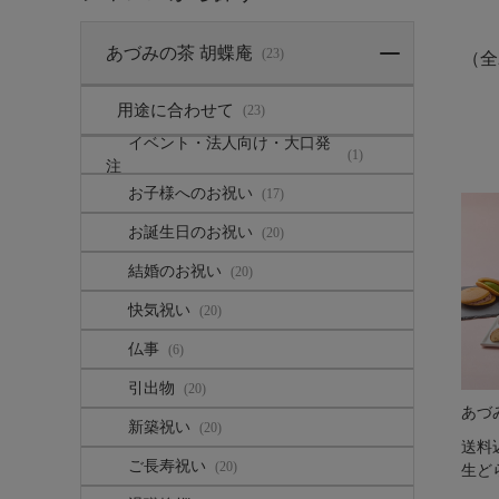
あづみの茶 胡蝶庵
(23)
（全
用途に合わせて
(23)
イベント・法人向け・大口発
(1)
注
お子様へのお祝い
(17)
お誕生日のお祝い
(20)
結婚のお祝い
(20)
快気祝い
(20)
仏事
(6)
引出物
(20)
あづ
新築祝い
(20)
送料
ご長寿祝い
(20)
生ど