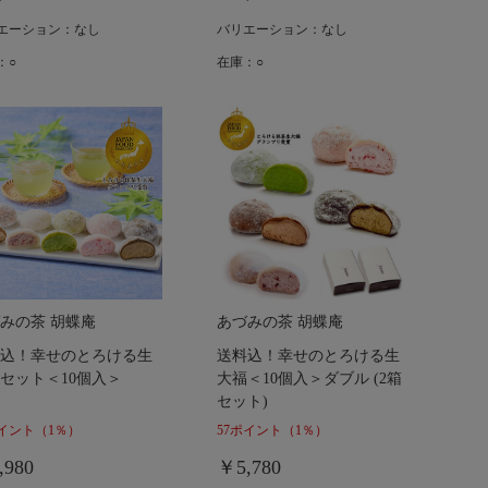
エーション：なし
バリエーション：なし
：○
在庫：○
みの茶 胡蝶庵
あづみの茶 胡蝶庵
込！幸せのとろける生
送料込！幸せのとろける生
セット＜10個入＞
大福＜10個入＞ダブル (2箱
セット)
ポイント
（1％）
57ポイント
（1％）
,980
￥5,780