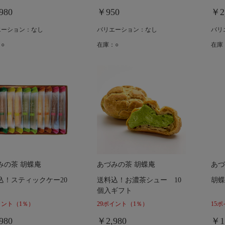
980
￥950
￥2
エーション：なし
バリエーション：なし
バリ
○
在庫：○
在庫
みの茶 胡蝶庵
あづみの茶 胡蝶庵
あづ
込！スティックケー20
送料込！お濃茶シュー 10
胡蝶
個入ギフト
イント
（1％）
29ポイント
（1％）
15
980
￥2,980
￥1