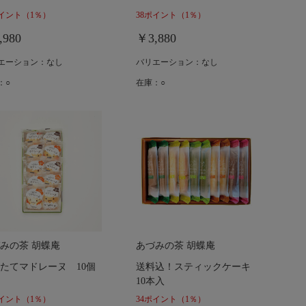
ポイント
（1％）
38ポイント
（1％）
,980
￥3,880
エーション：なし
バリエーション：なし
：○
在庫：○
みの茶 胡蝶庵
あづみの茶 胡蝶庵
たてマドレーヌ 10個
送料込！スティックケーキ
10本入
ポイント
（1％）
34ポイント
（1％）