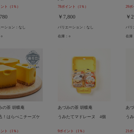
イント
（1％）
78ポイント
（1％）
29
780
￥7,800
￥2
エーション：なし
バリエーション：なし
バリ
○
在庫：○
在庫
みの茶 胡蝶庵
あづみの茶 胡蝶庵
あづ
込！はらぺこチーズケ
うみたてマドレーヌ 4個
うみ
イント
（1％）
9ポイント
（1％）
21