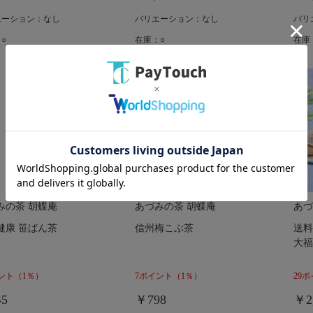
エーション：なし
バリエーション：なし
バリ
○
在庫：○
在庫
みの茶 胡蝶庵
あづみの茶 胡蝶庵
あづ
健康 笹ばん茶
信州梅こぶ茶
送料
大福
ント
（1％）
7ポイント
（1％）
29
5
￥798
￥2