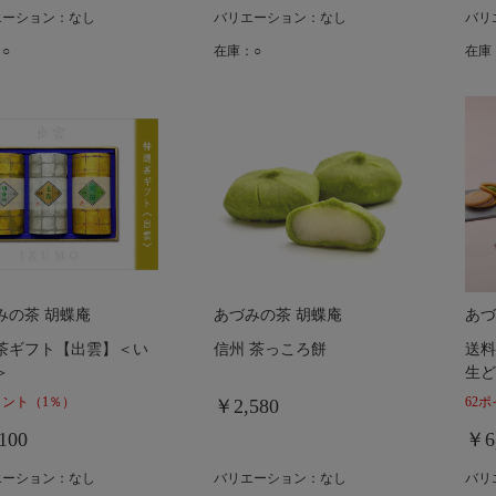
エーション：なし
バリエーション：なし
バリ
○
在庫：○
在庫
みの茶 胡蝶庵
あづみの茶 胡蝶庵
あづ
茶ギフト【出雲】＜い
信州 茶っころ餅
送料
＞
生ど
イント
（1％）
62
￥2,580
100
￥6
エーション：なし
バリエーション：なし
バリ