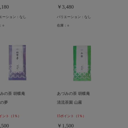
,180
￥3,480
エーション：なし
バリエーション：なし
：○
在庫：○
みの茶 胡蝶庵
あづみの茶 胡蝶庵
の夢
清流茶園 山霧
ポイント
（1％）
15ポイント
（1％）
,500
￥1,500