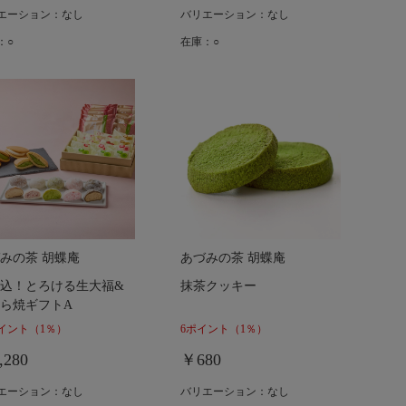
エーション：なし
バリエーション：なし
：○
在庫：○
みの茶 胡蝶庵
あづみの茶 胡蝶庵
込！とろける生大福&
抹茶クッキー
ら焼ギフトA
ポイント
（1％）
6ポイント
（1％）
,280
￥680
エーション：なし
バリエーション：なし