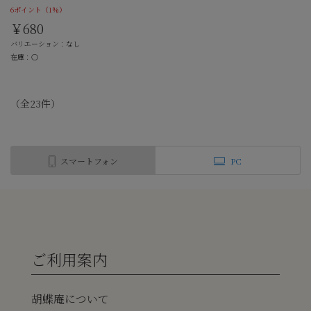
6ポイント
（1％）
￥680
バリエーション：なし
在庫：○
（全
23
件
）
スマートフォン
PC
ご利用案内
胡蝶庵について