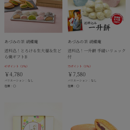
あづみの茶 胡蝶庵
あづみの茶 胡蝶庵
送料込！とろける生大福＆生ど
送料込！一升餅 手縫いリュック
ら焼ギフトB
付
47ポイント
（1％）
75ポイント
（1％）
￥4,780
￥7,580
バリエーション：なし
バリエーション：なし
在庫：○
在庫：○