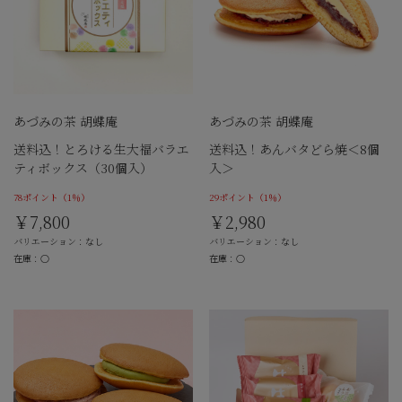
あづみの茶 胡蝶庵
あづみの茶 胡蝶庵
送料込！とろける生大福バラエ
送料込！あんバタどら焼＜8個
ティボックス（30個入）
入＞
78ポイント
（1％）
29ポイント
（1％）
￥7,800
￥2,980
バリエーション：なし
バリエーション：なし
在庫：○
在庫：○