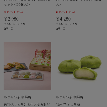
セット＜10個入＞
入>
29ポイント
（1％）
42ポイント
（1％）
￥2,980
￥4,280
バリエーション：なし
バリエーション：なし
在庫：○
在庫：○
あづみの茶 胡蝶庵
あづみの茶 胡蝶庵
送料込！とろける生大福&生ど
信州 茶っころ餅