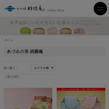
Online shop
ホーム
あづみの茶 胡蝶庵
並べ替え：
（全
23
件
）