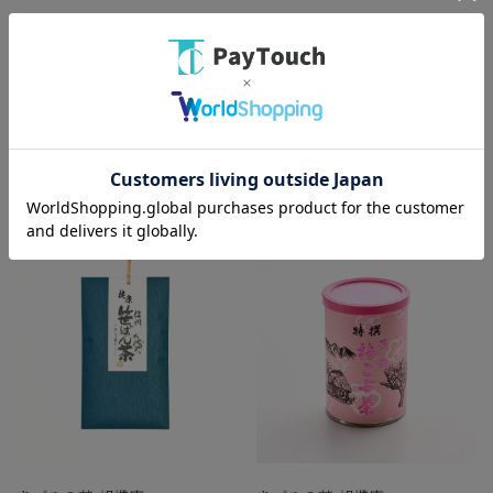
あづみの茶 胡蝶庵
あづみの茶 胡蝶庵
胡蝶の夢
清流茶園 山霧
15ポイント
（1％）
15ポイント
（1％）
￥1,500
￥1,500
バリエーション：なし
バリエーション：なし
在庫：○
在庫：○