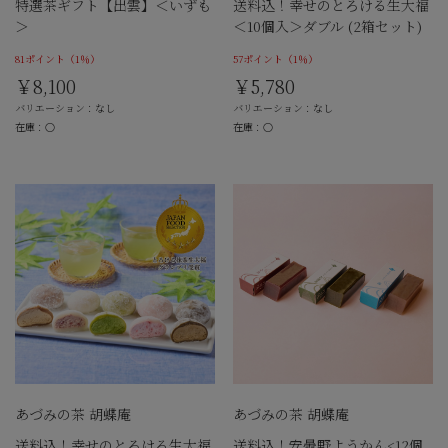
特選茶ギフト【出雲】＜いずも
送料込！幸せのとろける生大福
＞
＜10個入＞ダブル (2箱セット)
81ポイント
（1％）
57ポイント
（1％）
￥8,100
￥5,780
バリエーション：なし
バリエーション：なし
在庫：○
在庫：○
あづみの茶 胡蝶庵
あづみの茶 胡蝶庵
送料込！幸せのとろける生大福
送料込！安曇野ようかん<12個