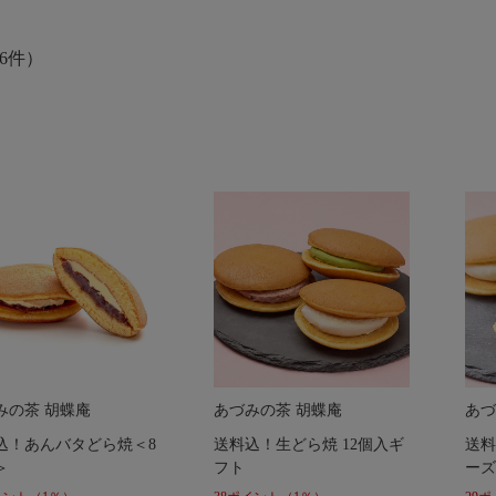
6件）
みの茶 胡蝶庵
あづみの茶 胡蝶庵
あづ
込！あんバタどら焼＜8
送料込！生どら焼 12個入ギ
送料
＞
フト
ーズ