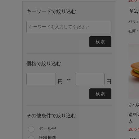
29ポ
￥2,
キーワードで絞り込む
バリ
在庫：
検索
価格で絞り込む
～
円
円
検索
あづ
送料
その他条件で絞り込む
入
セール中
29ポ
送料無料