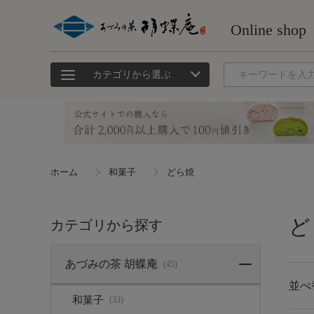
カテゴリから選ぶ
ホーム
和菓子
どら焼
ど
カテゴリから探す
あづみの茶 胡蝶庵
(45)
並べ
和菓子
(33)