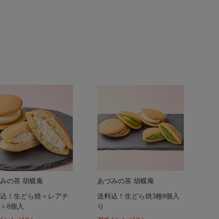
みの茶 胡蝶庵
あづみの茶 胡蝶庵
込！生どら焼＜レアチ
送料込！生どら焼3種8個入
＞8個入
り