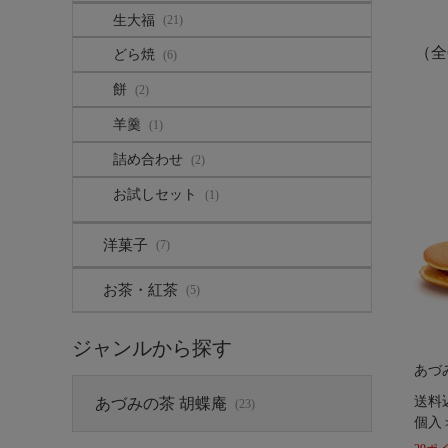
生大福
(21)
（全
どら焼
(6)
餅
(2)
羊羹
(1)
詰め合わせ
(2)
お試しセット
(1)
洋菓子
(7)
お茶・紅茶
(5)
ジャンルから探す
あづ
送料
あづみの茶 胡蝶庵
(23)
個入