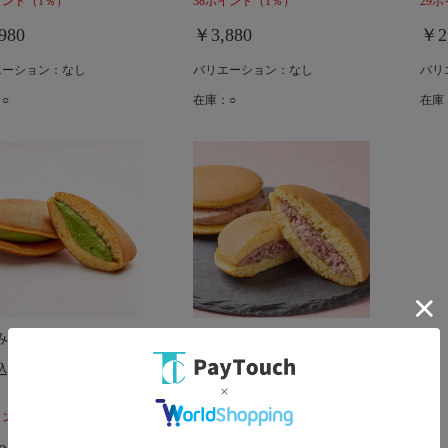
イント
（1％）
38ポイント
（1％）
29
980
￥3,880
￥2
エーション：なし
バリエーション：なし
バリ
○
在庫：○
在庫
みの茶 胡蝶庵
あづみの茶 胡蝶庵
込！生どら焼<抹茶>8個
送料込！生どら焼＜あずき
＞8個入り
イント
（1％）
29ポイント
（1％）