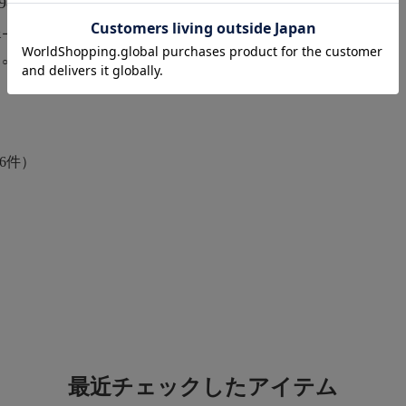
980
￥2,980
エーション：なし
バリエーション：なし
○
在庫：○
6件）
最近チェックしたアイテム