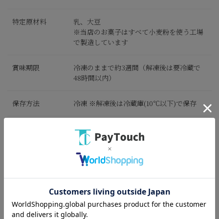
特定原材料
乳、大豆
※当店のお菓子はすべて小麦粉を使う工場
で製造しています
賞味期限
冷凍のままで約3週間（解凍後は要冷蔵で
48時間以内）
保存方法
冷凍 ※解凍後は冷蔵庫(10℃以下)で保存
お届け
冷凍便
のし・包装
のし、包装不可
送料
送料別
※パッケージのデザインは、変更になる場合がございます。