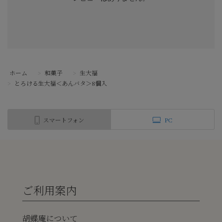
ホーム
>
和菓子
>
生大福
>
とろける生大福＜あんバタ＞8個入
スマートフォン
PC
ご利用案内
胡蝶庵について