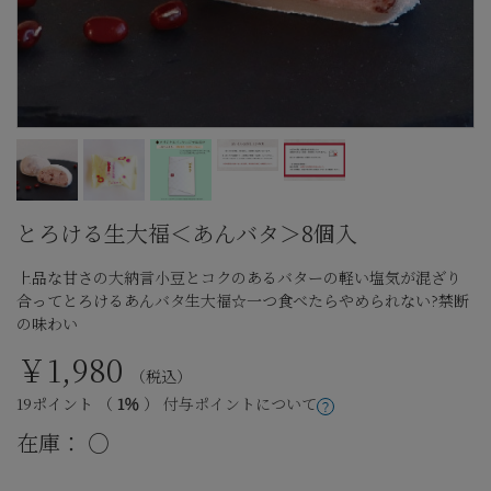
とろける生大福＜あんバタ＞8個入
上品な甘さの大納言小豆とコクのあるバターの軽い塩気が混ざり
合ってとろけるあんバタ生大福☆一つ食べたらやめられない?禁断
の味わい
￥1,980
（税込）
19ポイント （
1％
）
付与ポイントについて
在庫：
○