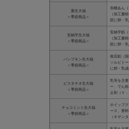
加糖あん（
栗生大福
（加工澱粉
＜季節商品＞
部に卵・乳
安納芋餡（
安納芋生大福
（加工澱粉
＜季節商品＞
部に卵・乳
南瓜餡（国
パンプキン生大福
ソルビトー
＜季節商品＞
に卵・乳成
乳等を主要
ピスタチオ生大福
ー、でん粉
＜季節商品＞
止剤（Ｖ．
ホイップク
チョコミント生大福
ース、香料
＜季節商品＞
（キサンタ
乳等を主要