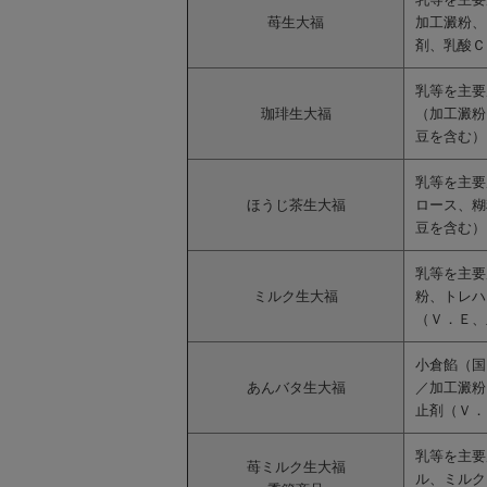
苺生大福
加工澱粉、
剤、乳酸Ｃ
乳等を主要
珈琲生大福
（加工澱粉
豆を含む）
乳等を主要
ほうじ茶生大福
ロース、糊
豆を含む）
乳等を主要
ミルク生大福
粉、トレハ
（Ｖ．Ｅ、
小倉餡（国
あんバタ生大福
／加工澱粉
止剤（Ｖ．
乳等を主要
苺ミルク生大福
ル、ミルク