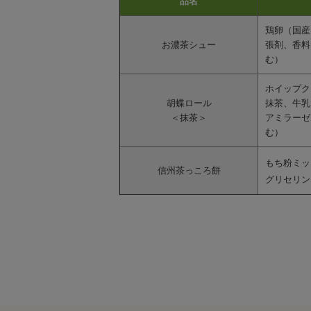
品名
鶏卵（国産
お濃茶シュー
張剤、香料
む）
ホイップク
胡蝶ロール
抹茶、牛乳
＜抹茶＞
アミラーゼ
む）
もち粉ミッ
信州茶っころ餅
グリセリン