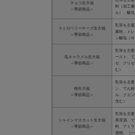
チョコ生大福
料（加工澱
＜季節商品＞
ル）、酸化
乳等を主要
ストロベリーチーズ生大福
澱粉、トレ
＜季節商品＞
ン酸塩（Ｎ
乳等を主要
塩キャラメル生大福
ースト、で
＜季節商品＞
ゼ、グリセ
む）
乳等を主要
桃生大福
ン、でん粉
＜季節商品＞
ル、クエン
含む）
乳等を主要
シャインマスカット生大福
果実酒、で
＜季節商品＞
料、アミラ
酒精、（一