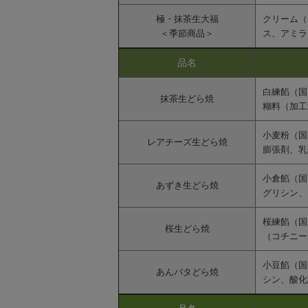
極・抹茶生大福
クリーム（
＜季節商品＞
ス、アミラ
品名
白練餡（国
抹茶生どら焼
糊料（加工
小麦粉（国
レアチーズ生どら焼
膨張剤、乳
小倉餡（国
あずき生どら焼
グリシン、
桜練餡（国
桜生どら焼
（コチニー
小豆餡（国
あんバタどら焼
シン、酸化