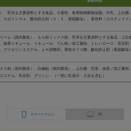
原材料名
）、乳等を主要原料とする食品、小麦粉、食用植物動物油脂、牛乳、上白糖
、カゼインＮａ、酸化防止剤（Ｖ．Ｅ、亜硫酸塩）、着色料（カロチノイド
リーム（国内製造）、もち粉ミックス粉、乳等を主要原料とする食品、上白
、抹茶リキュール、リキュール、でん粉／加工澱粉、トレハロース、安定剤
、グリセリンエステル、ｐＨ調整剤、環状オリゴ糖、酸化防止剤（亜硫酸塩
クス粉（国内製造）、白練餡（国内製造）、上白糖、煎茶、抹茶／加工澱粉
エステル、乳化剤、グリシン、（一部に乳成分・大豆を含む）
スマートフォン
PC