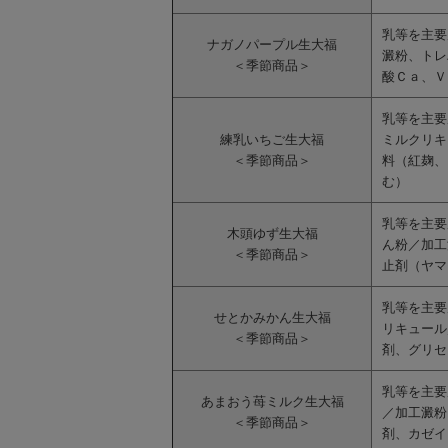
乳等を主要
ナガノパープル生大福
澱粉、トレ
＜季節商品＞
酸Ｃａ、Ｖ
乳等を主要
練乳いちご生大福
ミルクリキ
＜季節商品＞
料（紅麹、
む）
乳等を主要
木頭ゆず生大福
ん粉／加工
＜季節商品＞
止剤（ヤマ
乳等を主要
せとかみかん生大福
リキュール
＜季節商品＞
剤、グリセ
乳等を主要
あまおう苺ミルク生大福
／加工澱粉
＜季節商品＞
剤、カゼイ