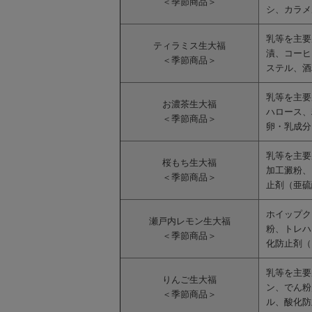
＜季節商品＞
シ、カラメ
乳等を主要
ティラミス生大福
漬、コーヒ
＜季節商品＞
ステル、酒
乳等を主要
お濃茶生大福
ハロース、
＜季節商品＞
卵・乳成分
乳等を主要
桜もち生大福
加工澱粉、
＜季節商品＞
止剤（亜硫
ホイップク
瀬戸内レモン生大福
粉、トレハ
＜季節商品＞
化防止剤（
乳等を主要
りんご生大福
ン、でん粉
＜季節商品＞
ル、酸化防