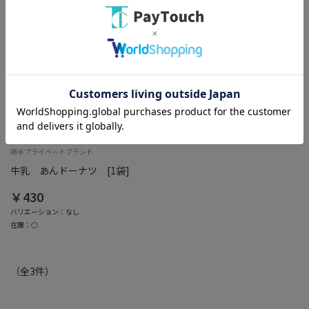
綿半ホームエイド
綿半プライベートブランド
牛乳 あんドーナツ [1袋]
￥430
バリエーション：なし
在庫：○
（全
3
件
）