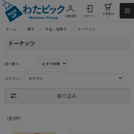
お買物か
会員登録
ログイン
ご
ホーム
>
菓子
>
半生・焼菓子
>
ドーナッツ
ドーナッツ
並べ替え：
カテゴリ：
絞り込み
（全
3
件
）