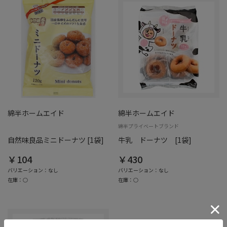
綿半ホームエイド
綿半ホームエイド
綿半プライベートブランド
自然味良品ミニドーナツ [1袋]
牛乳 ドーナツ [1袋]
￥104
￥430
バリエーション：なし
バリエーション：なし
在庫：○
在庫：○