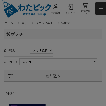
お買物か
会員登録
ログイン
ご
ホーム
>
菓子
>
スナック菓子
>
袋ポテチ
袋ポテチ
並べ替え：
カテゴリ：
絞り込み
（全
2
件
）