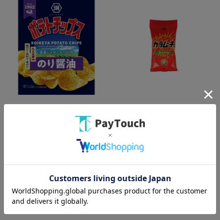
綿半ホームエイド
綿半ホームエイド
ポテトチップス のり醤油 [1袋]
SB カラムー ホットチリ [1袋]
￥117
￥106
バリエーション：なし
バリエーション：なし
在庫：○
在庫：○
（全
2
件
）