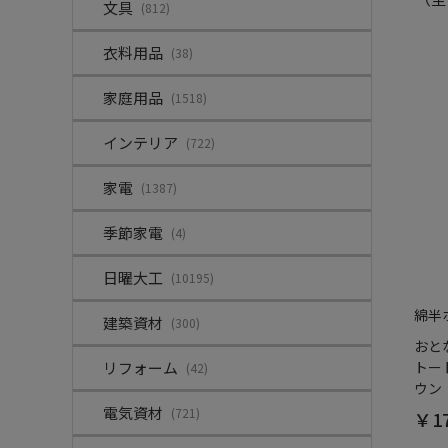
文具
(812)
衣料用品
(38)
家庭用品
(1518)
インテリア
(722)
家電
(1387)
季節家電
(4)
日曜大工
(10195)
綿半
建築資材
(300)
おと
リフォーム
トート
(42)
ウン
電気資材
(721)
￥17