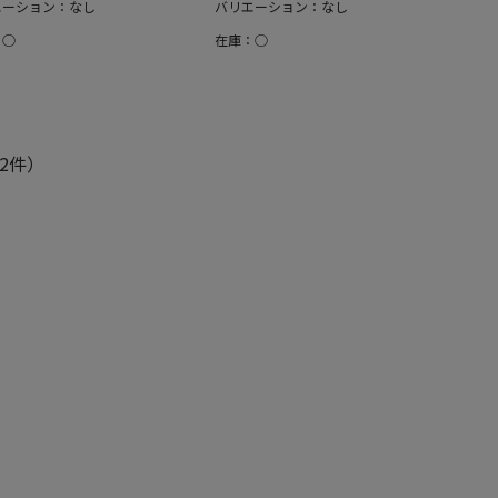
エーション：なし
バリエーション：なし
：○
在庫：○
2件）