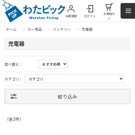
お買物か
会員登録
ログイン
ご
ホーム
>
カー用品
>
バッテリー
>
充電器
充電器
並べ替え：
カテゴリ：
絞り込み
（全
2
件
）