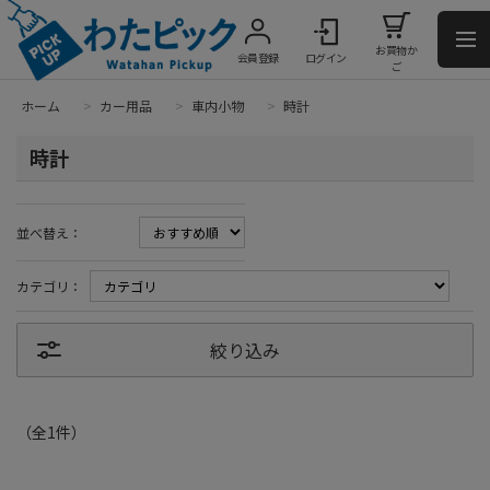
お買物か
会員登録
ログイン
ご
ホーム
>
カー用品
>
車内小物
>
時計
時計
並べ替え：
カテゴリ：
絞り込み
（全
1
件
）