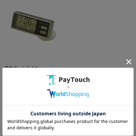
綿半ホームエイド
ソーラーシースルークロック
PZ-352 黒
￥2,728
バリエーション：なし
在庫：○
（全
1
件
）