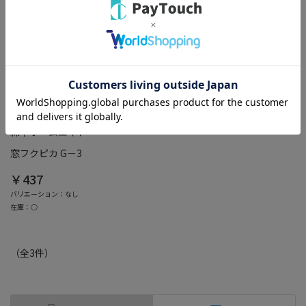
綿半ホームエイド
窓フクピカ G－3
￥437
バリエーション：なし
在庫：○
（全
3
件
）