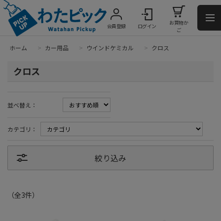
お買物か
会員登録
ログイン
ご
ホーム
>
カー用品
>
ウインドケミカル
>
クロス
クロス
並べ替え：
カテゴリ：
絞り込み
（全
3
件
）