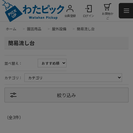
お買物か
会員登録
ログイン
ご
ホーム
>
園芸用品
>
屋外設備
>
簡易流し台
簡易流し台
並べ替え：
カテゴリ：
絞り込み
（全
3
件
）