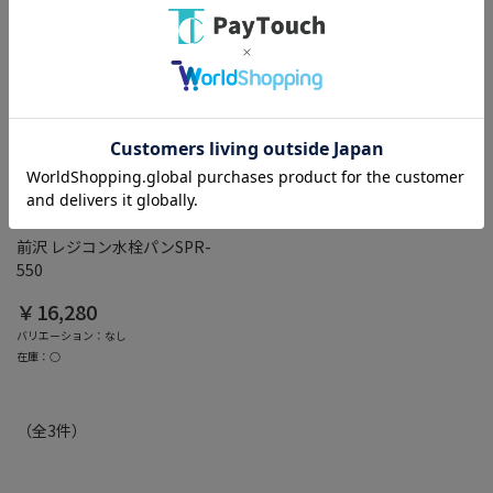
綿半ホームエイド
前沢 レジコン水栓パンSPR-
550
￥16,280
バリエーション：なし
在庫：○
（全
3
件
）