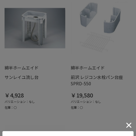
綿半ホームエイド
綿半ホームエイド
サンレイユ流し台
前沢 レジコン水栓パン台座
SPRD-550
￥4,928
￥19,580
バリエーション：なし
バリエーション：なし
在庫：○
在庫：○