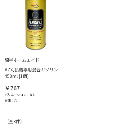
綿半ホームエイド
AZ刈払機専用混合ガソリン
450ml [1個]
￥767
バリエーション：なし
在庫：○
（全
3
件
）