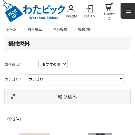
お買物か
会員登録
ログイン
ご
ホーム
>
園芸用品
>
除草機械
>
機械燃料
機械燃料
並べ替え：
カテゴリ：
絞り込み
（全
3
件
）