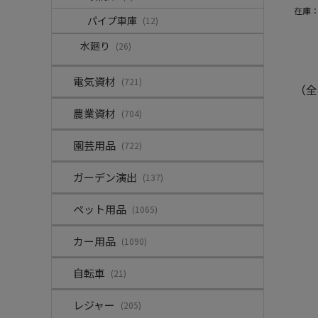
在庫
パイプ車庫
(12)
水廻り
(26)
電気資材
(721)
（全
農業資材
(704)
園芸用品
(722)
ガーデン演出
(137)
ペット用品
(1065)
カー用品
(1090)
自転車
(21)
レジャー
(205)