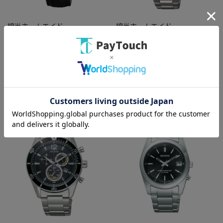
綿半ホームエイド
綿半ホームエイド
REGNO ソーラーウオッチ
エコドライブ時計 AS1060-54E
KM1-211-10
￥9,680
￥36,080
バリエーション：なし
バリエーション：なし
在庫：○
在庫：○