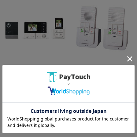
綿半ホームエイド
綿半ホームエイド
DHS-TMP2320
WIP-5150SET ホワイト
￥30,580
￥14,080
バリエーション：なし
バリエーション：なし
在庫：○
在庫：○
（全
2
件
）