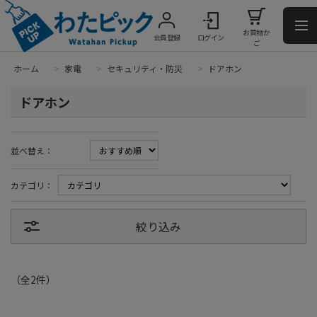
お買物か
会員登録
ログイン
ご
ホーム
>
家電
>
セキュリティ・防災
>
ドアホン
ドアホン
並べ替え：
カテゴリ：
絞り込み
（全
2
件
）