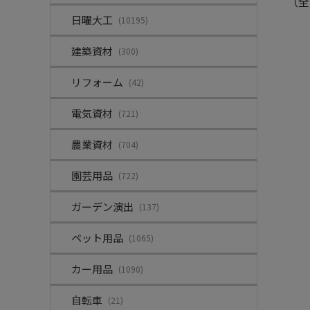
（全
日曜大工
(10195)
建築資材
(300)
リフォーム
(42)
電気資材
(721)
農業資材
(704)
園芸用品
(722)
ガーデン演出
(137)
ペット用品
(1065)
カー用品
(1090)
自転車
(21)