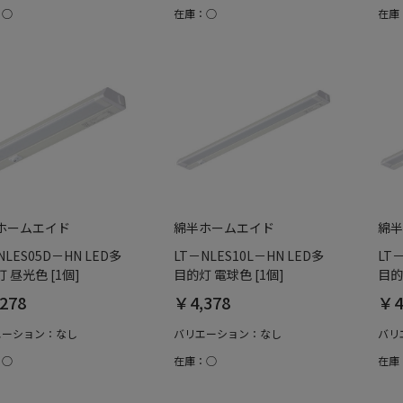
：○
在庫：○
在庫
ホームエイド
綿半ホームエイド
綿半
NLES05D－HN LED多
LT－NLES10L－HN LED多
LT
 昼光色 [1個]
目的灯 電球色 [1個]
目的
278
￥4,378
￥4
エーション：なし
バリエーション：なし
バリ
：○
在庫：○
在庫