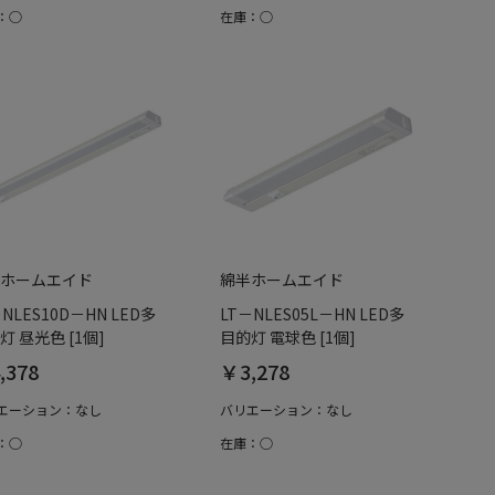
：○
在庫：○
ホームエイド
綿半ホームエイド
－NLES10D－HN LED多
LT－NLES05L－HN LED多
灯 昼光色 [1個]
目的灯 電球色 [1個]
,378
￥3,278
エーション：なし
バリエーション：なし
：○
在庫：○