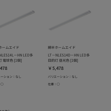
ホームエイド
綿半ホームエイド
NLES14L－HN LED多
LT－NLES14D－HN LED多
 電球色 [1個]
目的灯 昼光色 [1個]
478
￥5,478
エーション：なし
バリエーション：なし
：○
在庫：○