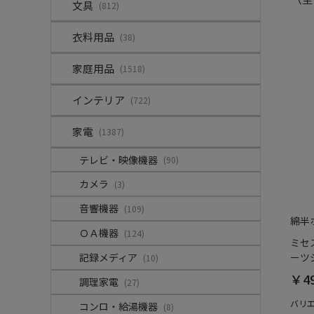
文具
(812)
衣料用品
(38)
家庭用品
(1518)
インテリア
(722)
家電
(1387)
テレビ・映像機器
(90)
カメラ
(3)
音響機器
(109)
綿半
ＯＡ機器
(124)
ミセ
記録メディア
ーツジ
(10)
￥4
調理家電
(27)
バリ
コンロ・給湯機器
(8)