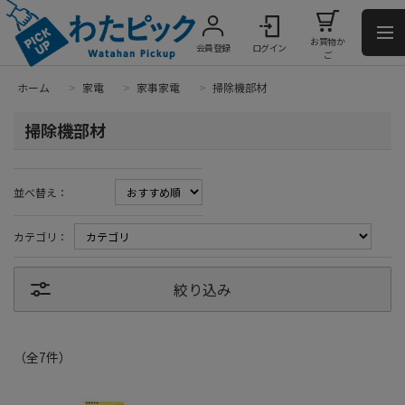
お買物か
会員登録
ログイン
ご
ホーム
>
家電
>
家事家電
>
掃除機部材
掃除機部材
並べ替え：
カテゴリ：
絞り込み
（全
7
件
）