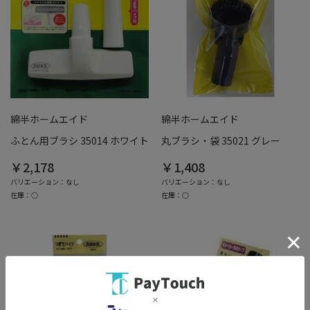
綿半ホームエイド
綿半ホームエイド
ふとん用ブラシ 35014 ホワイト
丸ブラシ・袋 35021 グレー
￥2,178
￥1,408
バリエーション：なし
バリエーション：なし
在庫：○
在庫：○